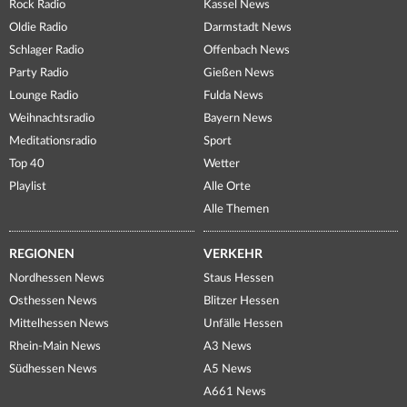
Rock Radio
Kassel News
Oldie Radio
Darmstadt News
Schlager Radio
Offenbach News
Party Radio
Gießen News
Lounge Radio
Fulda News
Weihnachtsradio
Bayern News
Meditationsradio
Sport
Top 40
Wetter
Playlist
Alle Orte
Alle Themen
REGIONEN
VERKEHR
Nordhessen News
Staus Hessen
Osthessen News
Blitzer Hessen
Mittelhessen News
Unfälle Hessen
Rhein-Main News
A3 News
Südhessen News
A5 News
A661 News