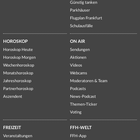
Günstig tanken
Parkhäuser
Flugplan Frankfurt
Schulausfälle
HOROSKOP
ON AIR
Horoskop Heute
Sendungen
Horoskop Morgen
Aktionen
Wochenhoroskop
Videos
Monatshoroskop
Webcams
Jahreshoroskop
Moderatoren & Team
Partnerhoroskop
Podcasts
Aszendent
News-Podcast
Themen-Ticker
Voting
FREIZEIT
FFH-WELT
Veranstaltungen
FFH-App