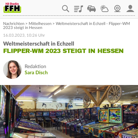
Playlist
Staupilot
Wetter
Webcam
Mein
Nachrichten
>
Mittelhessen
>
Weltmeisterschaft in Echzell - Flipper-WM
2023 steigt in Hessen
16.03.2023, 10:26 Uhr
Weltmeisterschaft in Echzell
FLIPPER-WM 2023 STEIGT IN HESSEN
Redaktion
Sara Disch