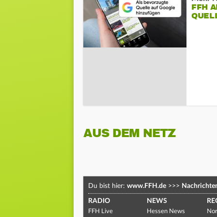
FFH 
QUEL
AUS DEM NETZ
Du bist hier:
www.FFH.de
>>>
Nachrichte
RADIO
NEWS
RE
FFH Live
Hessen News
Nor