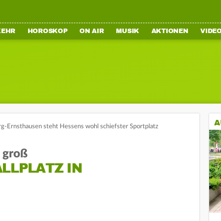
KEHR
HOROSKOP
ON AIR
MUSIK
AKTIONEN
VIDE
A
g-Ernsthausen steht Hessens wohl schiefster Sportplatz
h groß
LPLATZ IN E