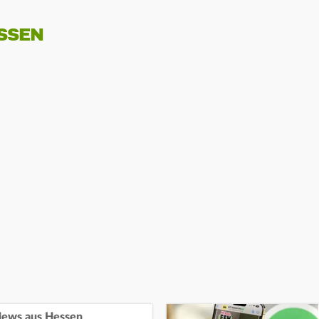
SSEN
ews aus Hessen