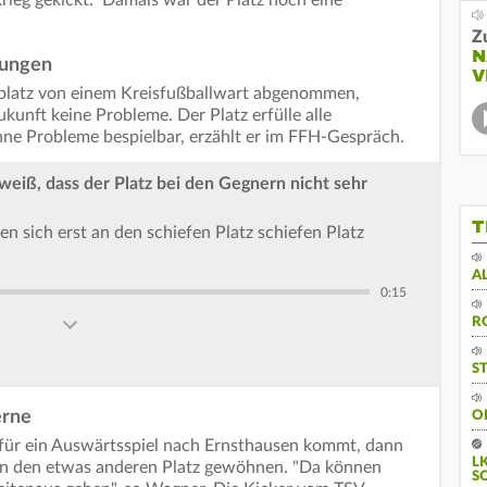
Z
N
erungen
V
platz von einem Kreisfußballwart abgenommen,
kunft keine Probleme. Der Platz erfülle alle
ne Probleme bespielbar, erzählt er im FFH-Gespräch.
weiß, dass der Platz bei den Gegnern nicht sehr
T
 sich erst an den schiefen Platz schiefen Platz
A
0:15
R
S
erne
O
für ein Auswärtsspiel nach Ernsthausen kommt, dann
L
 an den etwas anderen Platz gewöhnen. "Da können
S