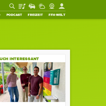
Playlist
Staupilot
Wetter
Webcam
Mein FFH
O
PODCAST
FREIZEIT
FFH-WELT
UCH INTERESSANT