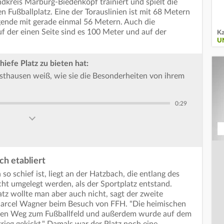
kreis Marburg-Biedenkopf trainiert und spielt die
 Fußballplatz. Eine der Torauslinien ist mit 68 Metern
egende mit gerade einmal 56 Metern. Auch die
Auf der einen Seite sind es 100 Meter und auf der
Ka
U
hiefe Platz zu bieten hat:
thausen weiß, wie sie die Besonderheiten von ihrem
0:29
ch etabliert
so schief ist, liegt an der Hatzbach, die entlang des
cht umgelegt werden, als der Sportplatz entstand.
tz wollte man aber auch nicht, sagt der zweite
Marcel Wagner beim Besuch von FFH. "Die heimischen
rzen Weg zum Fußballfeld und außerdem wurde auf dem
ieg gekickt." Damals war der Platz noch eine