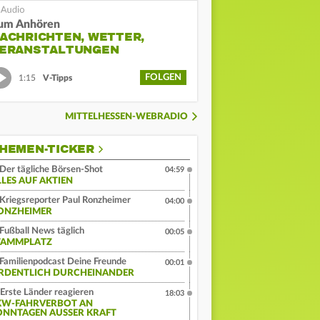
um Anhören
ACHRICHTEN, WETTER,
ERANSTALTUNGEN
FOLGEN
1:15
V-Tipps
MITTELHESSEN-WEBRADIO
HEMEN-TICKER
Der tägliche Börsen-Shot
04:59
LLES AUF AKTIEN
Kriegsreporter Paul Ronzheimer
04:00
ONZHEIMER
Fußball News täglich
00:05
TAMMPLATZ
Familienpodcast Deine Freunde
00:01
RDENTLICH DURCHEINANDER
Erste Länder reagieren
18:03
KW-FAHRVERBOT AN
ONNTAGEN AUSSER KRAFT