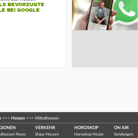
ALS BEVORZUGTE
LE BEI GOOGLE
n
>>>
Hessen
>>>
Mittelhessen
GIONEN
VERKEHR
HOROSKOP
ON AIR
dhessen News
Staus Hessen
Horoskop Heute
Sendungen