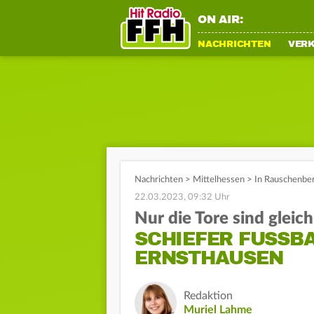
ON AIR:
NACHRICHTEN
VER
Nachrichten
>
Mittelhessen
>
In Rauschenber
22.03.2023, 09:32 Uhr
Nur die Tore sind gleic
SCHIEFER FUSSBAL
RNSTHAUSEN
Redaktion
Muriel Lahme