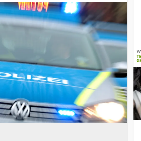
We
T
G