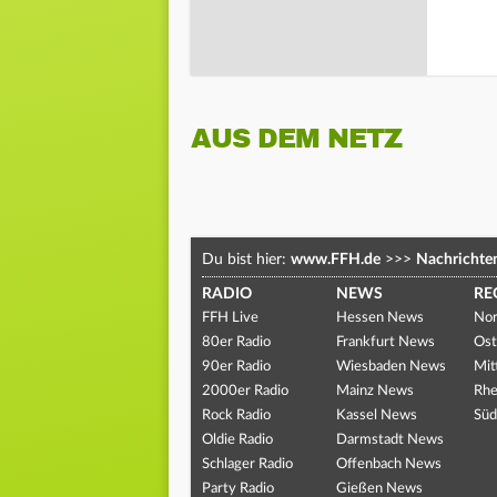
AUS DEM NETZ
Du bist hier:
www.FFH.de
>>>
Nachrichte
RADIO
NEWS
RE
FFH Live
Hessen News
Nor
80er Radio
Frankfurt News
Ost
90er Radio
Wiesbaden News
Mit
2000er Radio
Mainz News
Rhe
Rock Radio
Kassel News
Süd
Oldie Radio
Darmstadt News
Schlager Radio
Offenbach News
Party Radio
Gießen News