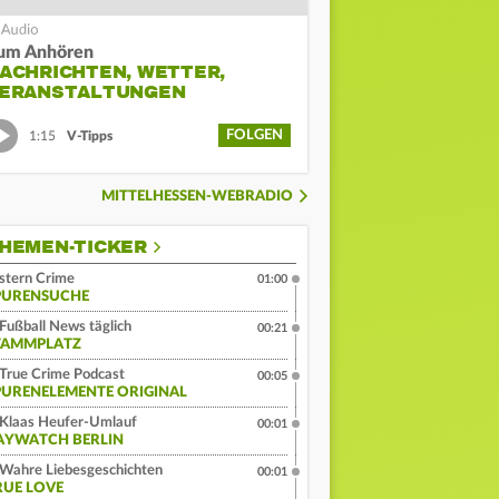
um Anhören
ACHRICHTEN, WETTER,
ERANSTALTUNGEN
FOLGEN
1:15
V-Tipps
MITTELHESSEN-WEBRADIO
HEMEN-TICKER
stern Crime
01:00
PURENSUCHE
Fußball News täglich
00:21
TAMMPLATZ
True Crime Podcast
00:05
PURENELEMENTE ORIGINAL
Klaas Heufer-Umlauf
00:01
AYWATCH BERLIN
Wahre Liebesgeschichten
00:01
RUE LOVE