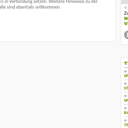
5 in Verbindung setzen. Weitere Hinweise zu der
lle sind ebenfalls willkommen.
Z
N
V
T
S
S
S
B
T