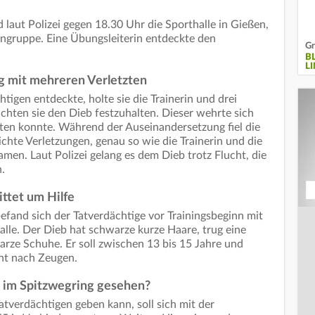
laut Polizei gegen 18.30 Uhr die Sporthalle in Gießen,
ngruppe. Eine Übungsleiterin entdeckte den
Gr
B
L
g mit mehreren Verletzten
tigen entdeckte, holte sie die Trainerin und drei
hten sie den Dieb festzuhalten. Dieser wehrte sich
chten konnte. Während der Auseinandersetzung fiel die
eichte Verletzungen, genau so wie die Trainerin und die
amen. Laut Polizei gelang es dem Dieb trotz Flucht, die
.
ittet um Hilfe
fand sich der Tatverdächtige vor Trainingsbeginn mit
alle. Der Dieb hat schwarze kurze Haare, trug eine
rze Schuhe. Er soll zwischen 13 bis 15 Jahre und
cht nach Zeugen.
e im Spitzwegring gesehen?
atverdächtigen geben kann, soll sich mit der