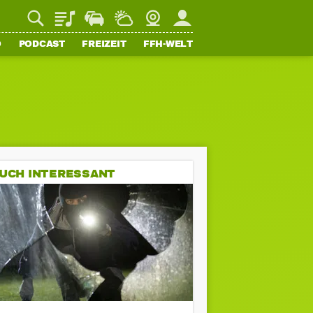
Playlist
Staupilot
Wetter
Webcam
Mein FFH
O
PODCAST
FREIZEIT
FFH-WELT
UCH INTERESSANT