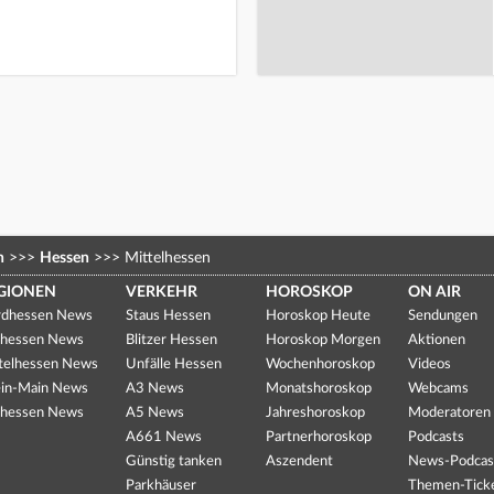
n
>>>
Hessen
>>>
Mittelhessen
GIONEN
VERKEHR
HOROSKOP
ON AIR
dhessen News
Staus Hessen
Horoskop Heute
Sendungen
hessen News
Blitzer Hessen
Horoskop Morgen
Aktionen
telhessen News
Unfälle Hessen
Wochenhoroskop
Videos
in-Main News
A3 News
Monatshoroskop
Webcams
hessen News
A5 News
Jahreshoroskop
Moderatoren
A661 News
Partnerhoroskop
Podcasts
Günstig tanken
Aszendent
News-Podcas
Parkhäuser
Themen-Tick