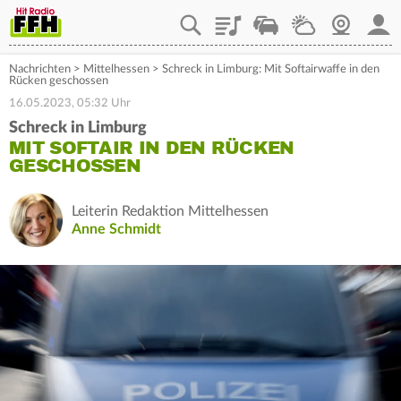
Playlist
Staupilot
Wetter
Webcam
Mein
Nachrichten
>
Mittelhessen
>
Schreck in Limburg: Mit Softairwaffe in den
Rücken geschossen
16.05.2023, 05:32 Uhr
Schreck in Limburg
MIT SOFTAIR IN DEN RÜCKEN
GESCHOSSEN
Leiterin Redaktion Mittelhessen
Anne Schmidt