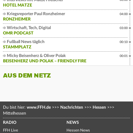
Interviews mit Matze Hielscher
HOTEL MATZE
Kriegsreporter Paul Ronzheimer
04:00
RONZHEIMER
Wirtschaft, Tech, Digital
03:00
OMR PODCAST
Fußball News täglich
00:10
STAMMPLATZ
Micky Beisenherz & Oliver Polak
00:01
BEISENHERZ UND POLAK – FRIENDLY FIRE
AUS DEM NETZ
Du bist hier:
www.FFH.de
>>>
Nachrichten
>>>
Hessen
>>>
Mittelhessen
RADIO
NEWS
FFH Live
Hessen News