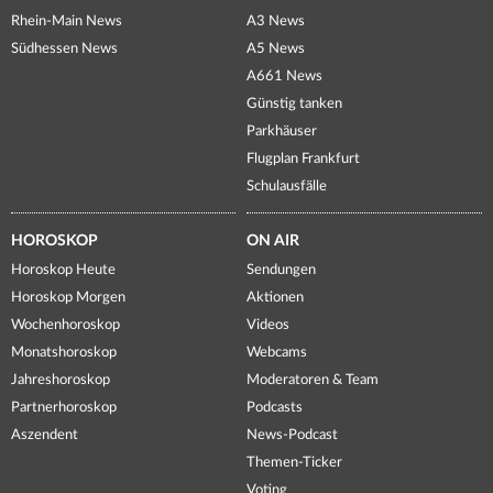
Rhein-Main News
A3 News
Südhessen News
A5 News
A661 News
Günstig tanken
Parkhäuser
Flugplan Frankfurt
Schulausfälle
HOROSKOP
ON AIR
Horoskop Heute
Sendungen
Horoskop Morgen
Aktionen
Wochenhoroskop
Videos
Monatshoroskop
Webcams
Jahreshoroskop
Moderatoren & Team
Partnerhoroskop
Podcasts
Aszendent
News-Podcast
Themen-Ticker
Voting