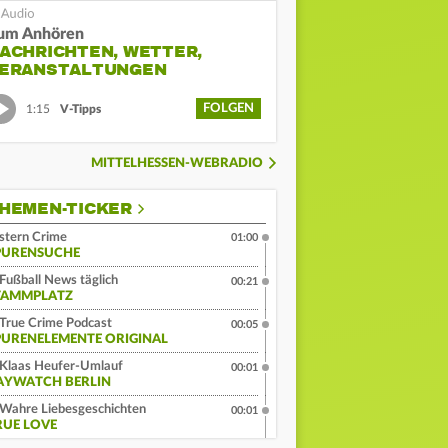
um Anhören
ACHRICHTEN, WETTER,
ERANSTALTUNGEN
FOLGEN
1:15
V-Tipps
MITTELHESSEN-WEBRADIO
HEMEN-TICKER
stern Crime
01:00
PURENSUCHE
Fußball News täglich
00:21
TAMMPLATZ
True Crime Podcast
00:05
PURENELEMENTE ORIGINAL
Klaas Heufer-Umlauf
00:01
AYWATCH BERLIN
Wahre Liebesgeschichten
00:01
RUE LOVE