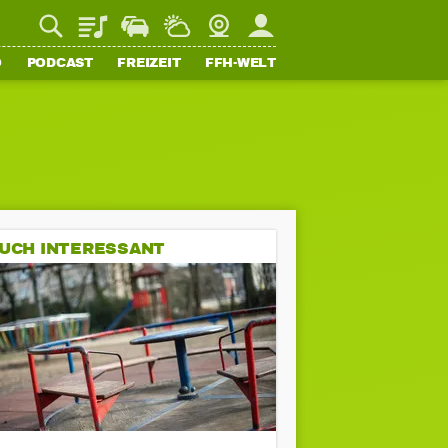
Playlist
Staupilot
Wetter
Webcam
Mein FFH
O
PODCAST
FREIZEIT
FFH-WELT
UCH INTERESSANT