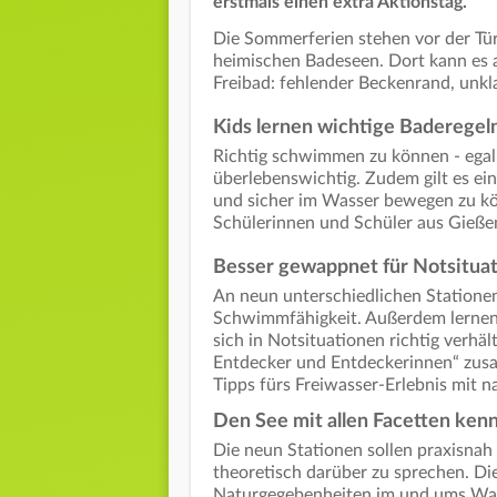
erstmals einen extra Aktionstag.
Die Sommerferien stehen vor der Tür.
heimischen Badeseen. Dort kann es a
Freibad: fehlender Beckenrand, unkl
Kids lernen wichtige Baderegel
Richtig schwimmen zu können - egal
überlebenswichtig. Zudem gilt es ein
und sicher im Wasser bewegen zu kön
Schülerinnen und Schüler aus Gieß
Besser gewappnet für Notsitua
An neun unterschiedlichen Stationen 
Schwimmfähigkeit. Außerdem lernen
sich in Notsituationen richtig verhäl
Entdecker und Entdeckerinnen“ zusa
Tipps fürs Freiwasser-Erlebnis mit
Den See mit allen Facetten ken
Die neun Stationen sollen praxisnah 
theoretisch darüber zu sprechen. Di
Naturgegebenheiten im und ums Wass