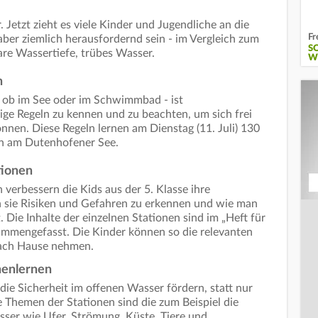
 Jetzt zieht es viele Kinder und Jugendliche an die
Fr
ber ziemlich herausfordernd sein - im Vergleich zum
S
are Wassertiefe, trübes Wasser.
W
n
 ob im See oder im Schwimmbad - ist
ige Regeln zu kennen und zu beachten, um sich frei
nen. Diese Regeln lernen am Dienstag (11. Juli) 130
en am Dutenhofener See.
tionen
verbessern die Kids aus der 5. Klasse ihre
 sie Risiken und Gefahren zu erkennen und wie man
t. Die Inhalte der einzelnen Stationen sind im „Heft für
mmengefasst. Die Kinder können so die relevanten
 nach Hause nehmen.
nenlernen
die Sicherheit im offenen Wasser fördern, statt nur
e Themen der Stationen sind die zum Beispiel die
er wie Ufer, Strömung, Küste, Tiere und