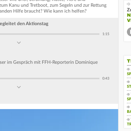
n zum Kanu und Tretboot, zum Segeln und zur Rettung
Z
anden Hilfe braucht? Wie kann ich helfen?
N
V
gleitet den Aktionstag
1:15
T
ässer im Gespräch mit FFH-Reporterin Dominique
S
0:43
S
S
B
T