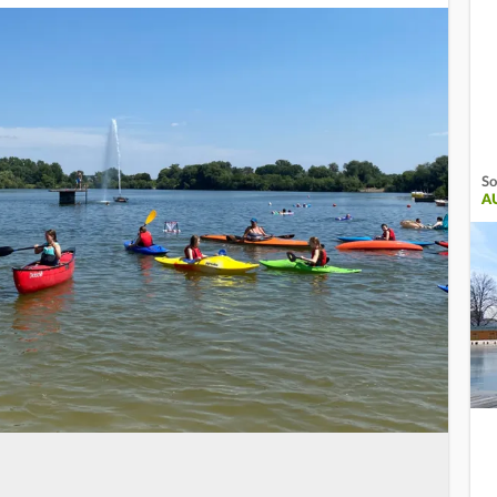
So
AU