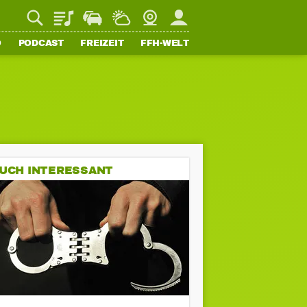
Playlist
Staupilot
Wetter
Webcam
Mein FFH
O
PODCAST
FREIZEIT
FFH-WELT
UCH INTERESSANT