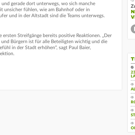
ch und gerade dort unterwegs, wo sich manche
Z
t unsicher fühlen, wie am Bahnhof oder in
N
er und in der Altstadt sind die Teams unterwegs.
V
e ersten Streifgänge bereits positive Reaktionen. „Der
und Bürgern ist für alle Beteiligten wichtig und die
fühl in der Stadt erhöhen“, sagt Paul Baier,
rektion.
T
2
L
A
R
S
O