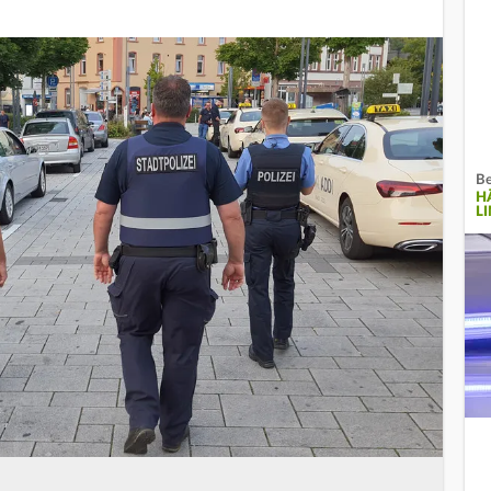
Be
H
L