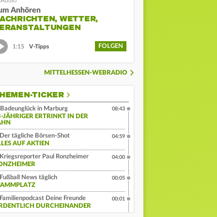
um Anhören
ACHRICHTEN, WETTER,
ERANSTALTUNGEN
FOLGEN
1:15
V-Tipps
MITTELHESSEN-WEBRADIO
HEMEN-TICKER
Badeunglück in Marburg
08:43
3-JÄHRIGER ERTRINKT IN DER
AHN
Der tägliche Börsen-Shot
04:59
LLES AUF AKTIEN
Kriegsreporter Paul Ronzheimer
04:00
ONZHEIMER
Fußball News täglich
00:05
TAMMPLATZ
Familienpodcast Deine Freunde
00:01
RDENTLICH DURCHEINANDER