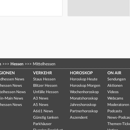
n
>>>
Hessen
>>>
Mittelhessen
GIONEN
VERKEHR
HOROSKOP
ON AIR
dhessen News
Staus Hessen
Horoskop Heute
Sendungen
hessen News
Blitzer Hessen
Horoskop Morgen
Aktionen
telhessen News
Unfälle Hessen
Wochenhoroskop
Videos
in-Main News
A3 News
Monatshoroskop
Webcams
hessen News
A5 News
Jahreshoroskop
Moderatoren
A661 News
Partnerhoroskop
Podcasts
Günstig tanken
Aszendent
News-Podcas
Parkhäuser
Themen-Tick