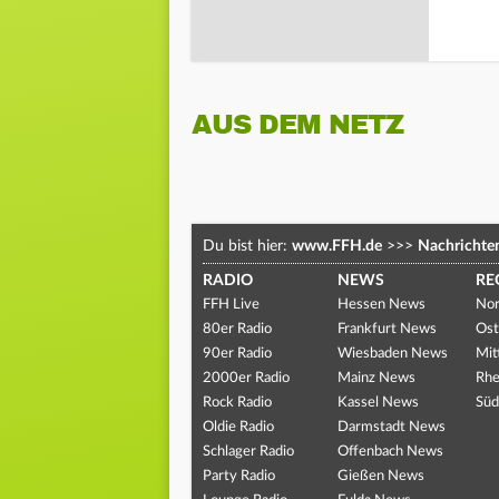
AUS DEM NETZ
Du bist hier:
www.FFH.de
>>>
Nachrichte
RADIO
NEWS
RE
FFH Live
Hessen News
Nor
80er Radio
Frankfurt News
Ost
90er Radio
Wiesbaden News
Mit
2000er Radio
Mainz News
Rhe
Rock Radio
Kassel News
Süd
Oldie Radio
Darmstadt News
Schlager Radio
Offenbach News
Party Radio
Gießen News