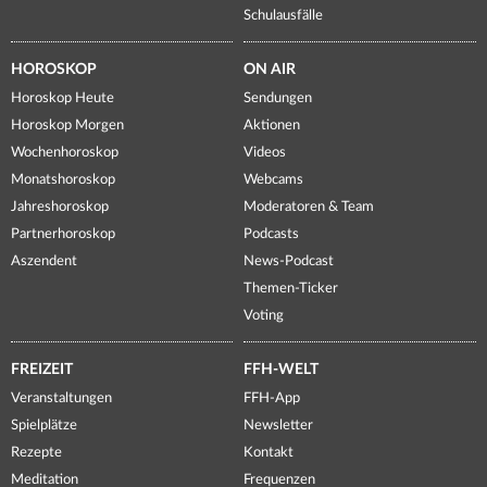
Schulausfälle
HOROSKOP
ON AIR
Horoskop Heute
Sendungen
Horoskop Morgen
Aktionen
Wochenhoroskop
Videos
Monatshoroskop
Webcams
Jahreshoroskop
Moderatoren & Team
Partnerhoroskop
Podcasts
Aszendent
News-Podcast
Themen-Ticker
Voting
FREIZEIT
FFH-WELT
Veranstaltungen
FFH-App
Spielplätze
Newsletter
Rezepte
Kontakt
Meditation
Frequenzen