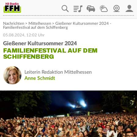
Playlist
Staupilot
Wetter
Webcam
Mein
Nachrichten
>
Mittelhessen
>
Gießener Kultursommer 2024 -
Familienfestival auf dem Schiffenberg
05.08.2024, 12:02 Uhr
Gießener Kultursommer 2024
FAMILIENFESTIVAL AUF DEM
SCHIFFENBERG
Leiterin Redaktion Mittelhessen
Anne Schmidt