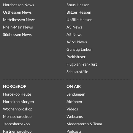
Nordhessen News
Staus Hessen
Osthessen News
Blitzer Hessen
Mittelhessen News
Unfälle Hessen
Rhein-Main News
A3 News
Südhessen News
A5 News
A661 News
Günstig tanken
Parkhäuser
Flugplan Frankfurt
Schulausfälle
HOROSKOP
ON AIR
Horoskop Heute
Sendungen
Horoskop Morgen
Aktionen
Wochenhoroskop
Videos
Monatshoroskop
Webcams
Jahreshoroskop
Moderatoren & Team
Partnerhoroskop
Podcasts