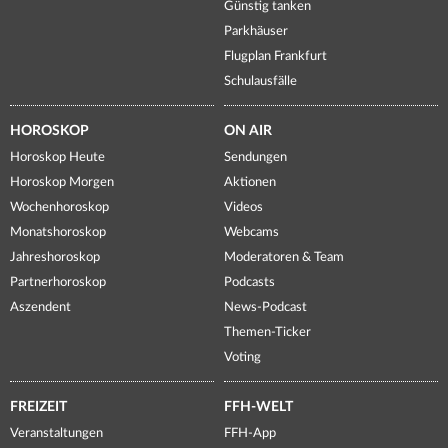
Günstig tanken
Parkhäuser
Flugplan Frankfurt
Schulausfälle
HOROSKOP
ON AIR
Horoskop Heute
Sendungen
Horoskop Morgen
Aktionen
Wochenhoroskop
Videos
Monatshoroskop
Webcams
Jahreshoroskop
Moderatoren & Team
Partnerhoroskop
Podcasts
Aszendent
News-Podcast
Themen-Ticker
Voting
FREIZEIT
FFH-WELT
Veranstaltungen
FFH-App