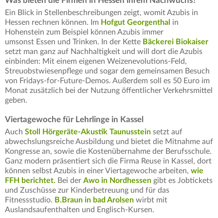
Was bieten die Firmen in Hessen ihrem Nachwuchs?
Ein Blick in Stellenbeschreibungen zeigt, womit Azubis in
Hessen rechnen können. Im
Hofgut Georgenthal
in
Hohenstein zum Beispiel können Azubis immer
umsonst Essen und Trinken. In der Kette
Bäckerei Biokaiser
setzt man ganz auf Nachhaltigkeit und will dort die Azubis
einbinden: Mit einem eigenen Weizenevolutions-Feld,
Streuobstwiesenpflege und sogar dem gemeinsamen Besuch
von Fridays-for-Future-Demos. Außerdem soll es 50 Euro im
Monat zusätzlich bei der Nutzung öffentlicher Verkehrsmittel
geben.
Viertagewoche für Lehrlinge in Kassel
Auch
Stoll Hörgeräte-Akustik Taunusstein
setzt auf
abwechslungsreiche Ausbildung und bietet die Mitnahme auf
Kongresse an, sowie die Kostenübernahme der Berufsschule.
Ganz modern präsentiert sich die Firma Reuse in Kassel, dort
können selbst Azubis in einer Viertagewoche arbeiten,
wie
FFH berichtet.
Bei der
Awo in Nordhessen
gibt es Jobtickets
und Zuschüsse zur Kinderbetreuung und für das
Fitnessstudio.
B.Braun in bad Arolsen
wirbt mit
Auslandsaufenthalten und Englisch-Kursen.