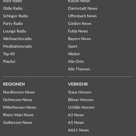
Rock Radio
Kassel News
Oldie Radio
Darmstadt News
Schlager Radio
Offenbach News
Party Radio
Gießen News
Lounge Radio
Fulda News
Weihnachtsradio
Bayern News
Meditationsradio
Sport
Top 40
Wetter
Playlist
Alle Orte
Alle Themen
REGIONEN
VERKEHR
Nordhessen News
Staus Hessen
Osthessen News
Blitzer Hessen
Mittelhessen News
Unfälle Hessen
Rhein-Main News
A3 News
Südhessen News
A5 News
A661 News