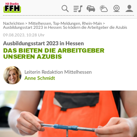
Playlist
Staupilot
Wetter
Webcam
Mein
Nachrichten
>
Mittelhessen
,
Top-Meldungen
,
Rhein-Main
>
Ausbildungsstart 2023 in Hessen: So ködern die Arbeitgeber die Azubis
09.08.2023, 10:28 Uhr
Ausbildungsstart 2023 in Hessen
DAS BIETEN DIE ARBEITGEBER
UNSEREN AZUBIS
Leiterin Redaktion Mittelhessen
Anne Schmidt