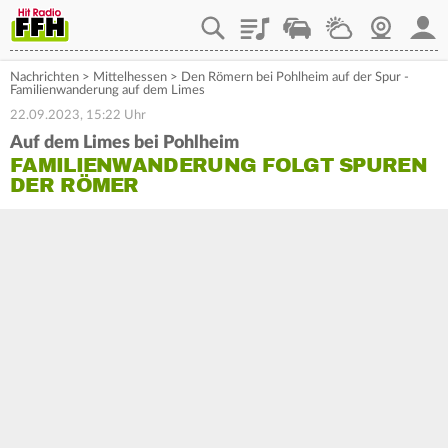
Playlist
Staupilot
Wetter
Webcam
Mein
Nachrichten
>
Mittelhessen
>
Den Römern bei Pohlheim auf der Spur -
Familienwanderung auf dem Limes
22.09.2023, 15:22 Uhr
Auf dem Limes bei Pohlheim
FAMILIENWANDERUNG FOLGT SPUREN
DER RÖMER