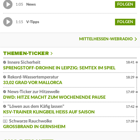
FOLGEN
1:05
News
FOLGEN
1:15
V-Tipps
MITTELHESSEN-WEBRADIO
THEMEN-TICKER
Innere Sicherheit
18:41
SPRENGSTOFF-DROHNE IN LEIPZIG: SEMTEX IM SPIEL
Rekord-Wassertemperatur
18:29
33,02 GRAD VOR MALLORCA
News-Ticker zur Hitzewelle
17:49
DWD: HITZE MACHT ZUM WOCHENENDE PAUSE
"Löwen aus dem Käfig lassen"
17:42
KSV-TRAINER KLINGBEIL HEISS AUF SAISON
Schwarze Rauchwolke
17:39
GROSSBRAND IN GERNSHEIM