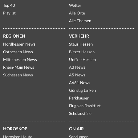
Top 40
Wetter
Playlist
Alle Orte
Alle Themen
REGIONEN
VERKEHR
Nordhessen News
Staus Hessen
Osthessen News
Blitzer Hessen
Mittelhessen News
Unfälle Hessen
Rhein-Main News
A3 News
Südhessen News
A5 News
A661 News
Günstig tanken
Parkhäuser
Flugplan Frankfurt
Schulausfälle
HOROSKOP
ON AIR
Horoskop Heute
Sendungen