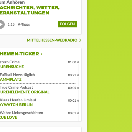
um Anhören
ACHRICHTEN, WETTER,
ERANSTALTUNGEN
FOLGEN
1:15
V-Tipps
MITTELHESSEN-WEBRADIO
HEMEN-TICKER
stern Crime
01:00
PURENSUCHE
Fußball News täglich
00:21
TAMMPLATZ
True Crime Podcast
00:05
PURENELEMENTE ORIGINAL
Klaas Heufer-Umlauf
00:01
AYWATCH BERLIN
Wahre Liebesgeschichten
00:01
RUE LOVE