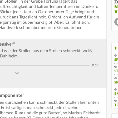
en Stollen. In der Grube Fortuna lagert das
Z
N
uftfeuchtigkeit und kalten Temperaturen im Dunkeln.
V
 Bäcker jedes Jahr ab Oktober unter Tage bringt und
rück ans Tageslicht holt. Ordentlich Aufwand für ein
günstig im Supermarkt gibt. Aber: Es lohnt sich,
s Handwerk schon über mehrere Generationen
ensiver"
T
nd wie der Stollen aus dem Stollen schmeckt, weiß
 Dahlheim.
S
0:55
S
S
B
Komponente"
ten durchziehen kann, schmeckt der Stollen hier unten
T
Er ist saftiger, man schmeckt jede einzelne
bersee-Rum und die gute Butter", so Markus Eckhardt