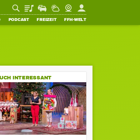
Playlist
Staupilot
Wetter
Webcam
Mein FFH
O
PODCAST
FREIZEIT
FFH-WELT
UCH INTERESSANT