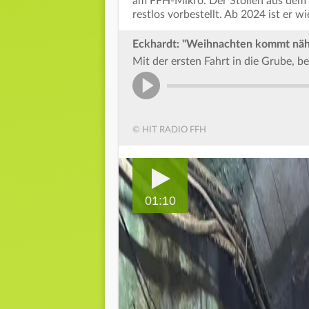
am FFH-Mikro. Der Stollen aus dem S
restlos vorbestellt. Ab 2024 ist er wi
Eckhardt: "Weihnachten kommt näh
Mit der ersten Fahrt in die Grube, b
© HIT RADIO FFH
01:10