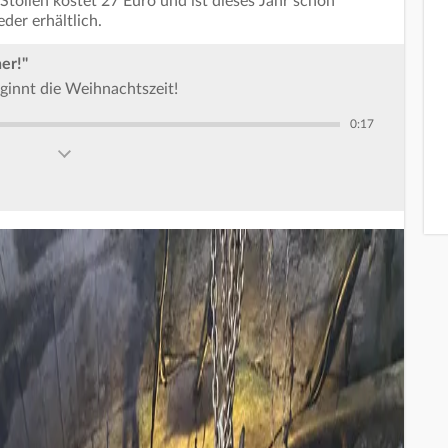
tollen kostet 27 Euro und ist dieses Jahr schon
eder erhältlich.
er!"
eginnt die Weihnachtszeit!
0:17