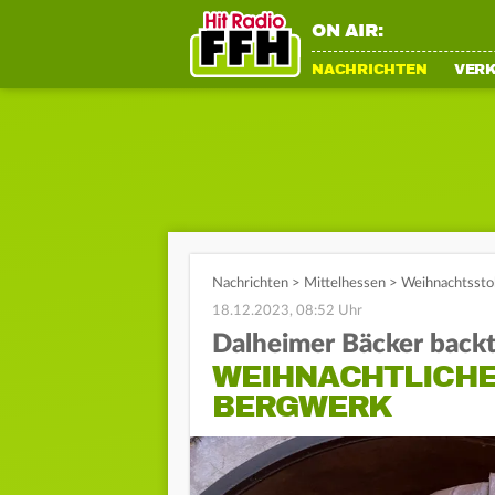
ON AIR:
NACHRICHTEN
VER
Nachrichten
>
Mittelhessen
>
Weihnachtsstol
18.12.2023, 08:52 Uhr
Dalheimer Bäcker backt
WEIHNACHTLICHE
BERGWERK