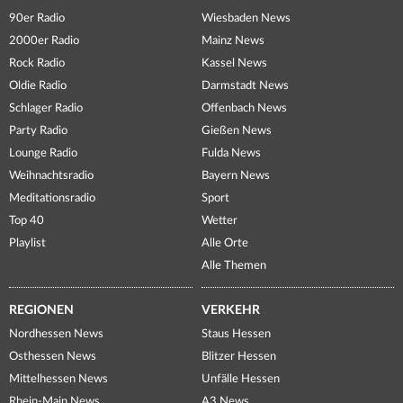
90er Radio
Wiesbaden News
2000er Radio
Mainz News
Rock Radio
Kassel News
Oldie Radio
Darmstadt News
Schlager Radio
Offenbach News
Party Radio
Gießen News
Lounge Radio
Fulda News
Weihnachtsradio
Bayern News
Meditationsradio
Sport
Top 40
Wetter
Playlist
Alle Orte
Alle Themen
REGIONEN
VERKEHR
Nordhessen News
Staus Hessen
Osthessen News
Blitzer Hessen
Mittelhessen News
Unfälle Hessen
Rhein-Main News
A3 News