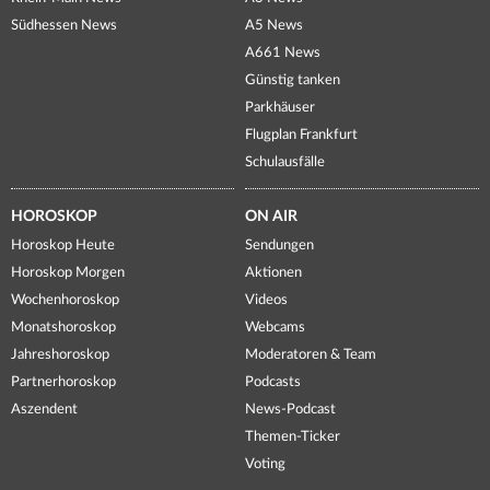
Südhessen News
A5 News
A661 News
Günstig tanken
Parkhäuser
Flugplan Frankfurt
Schulausfälle
HOROSKOP
ON AIR
Horoskop Heute
Sendungen
Horoskop Morgen
Aktionen
Wochenhoroskop
Videos
Monatshoroskop
Webcams
Jahreshoroskop
Moderatoren & Team
Partnerhoroskop
Podcasts
Aszendent
News-Podcast
Themen-Ticker
Voting