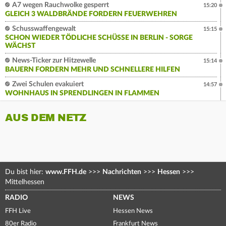
A7 wegen Rauchwolke gesperrt
15:20
GLEICH 3 WALDBRÄNDE FORDERN FEUERWEHREN
Schusswaffengewalt
15:15
SCHON WIEDER TÖDLICHE SCHÜSSE IN BERLIN - SORGE
WÄCHST
News-Ticker zur Hitzewelle
15:14
BAUERN FORDERN MEHR UND SCHNELLERE HILFEN
Zwei Schulen evakuiert
14:57
WOHNHAUS IN SPRENDLINGEN IN FLAMMEN
AUS DEM NETZ
Du bist hier:
www.FFH.de
>>>
Nachrichten
>>>
Hessen
>>>
Mittelhessen
RADIO
NEWS
FFH Live
Hessen News
80er Radio
Frankfurt News