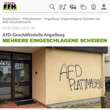
Playlist
Staupilot
Wetter
Webcam
Mein
Nachrichten
>
Mittelhessen
>
Angelburg: Eingeschlagene Scheiben bei
AfD-Geschäftsstelle
01.02.2024, 12:51 Uhr
AfD-Geschäftsstelle Angelburg
MEHRERE EINGESCHLAGENE SCHEIBEN