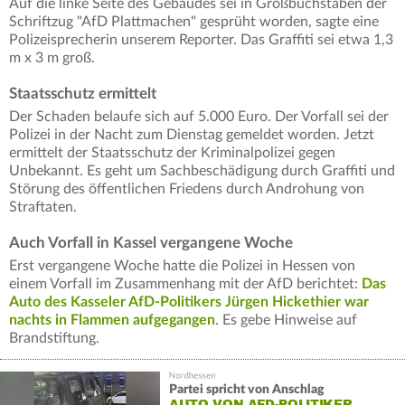
Auf die linke Seite des Gebäudes sei in Großbuchstaben der
Schriftzug "AfD Plattmachen" gesprüht worden, sagte eine
Polizeisprecherin unserem Reporter. Das Graffiti sei etwa 1,3
m x 3 m groß.
Staatsschutz ermittelt
Der Schaden belaufe sich auf 5.000 Euro. Der Vorfall sei der
Polizei in der Nacht zum Dienstag gemeldet worden. Jetzt
ermittelt der Staatsschutz der Kriminalpolizei gegen
Unbekannt. Es geht um Sachbeschädigung durch Graffiti und
Störung des öffentlichen Friedens durch Androhung von
Straftaten.
Auch Vorfall in Kassel vergangene Woche
Erst vergangene Woche hatte die Polizei in Hessen von
einem Vorfall im Zusammenhang mit der AfD berichtet:
Das
Auto des Kasseler AfD-Politikers Jürgen Hickethier war
nachts in Flammen aufgegangen
. Es gebe Hinweise auf
Brandstiftung.
Partei spricht von Anschlag
AUTO VON AFD-POLITIKER