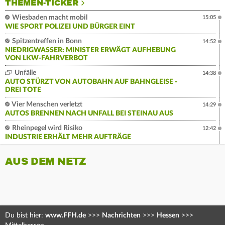
THEMEN-TICKER
Wiesbaden macht mobil
15:05
WIE SPORT POLIZEI UND BÜRGER EINT
Spitzentreffen in Bonn
14:52
NIEDRIGWASSER: MINISTER ERWÄGT AUFHEBUNG
VON LKW-FAHRVERBOT
Unfälle
14:38
AUTO STÜRZT VON AUTOBAHN AUF BAHNGLEISE -
DREI TOTE
Vier Menschen verletzt
14:29
AUTOS BRENNEN NACH UNFALL BEI STEINAU AUS
Rheinpegel wird Risiko
12:42
INDUSTRIE ERHÄLT MEHR AUFTRÄGE
AUS DEM NETZ
Du bist hier:
www.FFH.de
>>>
Nachrichten
>>>
Hessen
>>>