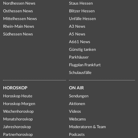
Nordhessen News
Staus Hessen
Osthessen News
Blitzer Hessen
Mittelhessen News
Unfälle Hessen
Rhein-Main News
A3 News
Südhessen News
A5 News
A661 News
Günstig tanken
Parkhäuser
Flugplan Frankfurt
Schulausfälle
HOROSKOP
ON AIR
Horoskop Heute
Sendungen
Horoskop Morgen
Aktionen
Wochenhoroskop
Videos
Monatshoroskop
Webcams
Jahreshoroskop
Moderatoren & Team
Partnerhoroskop
Podcasts