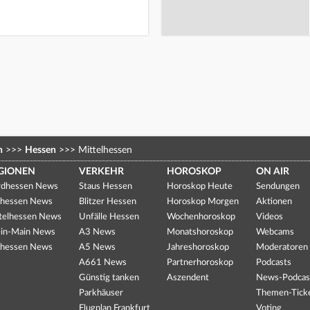
n
>>>
Hessen
>>>
Mittelhessen
GIONEN
VERKEHR
HOROSKOP
ON AIR
dhessen News
Staus Hessen
Horoskop Heute
Sendungen
hessen News
Blitzer Hessen
Horoskop Morgen
Aktionen
telhessen News
Unfälle Hessen
Wochenhoroskop
Videos
in-Main News
A3 News
Monatshoroskop
Webcams
hessen News
A5 News
Jahreshoroskop
Moderatoren
A661 News
Partnerhoroskop
Podcasts
Günstig tanken
Aszendent
News-Podcas
Parkhäuser
Themen-Tick
Flugplan Frankfurt
Voting