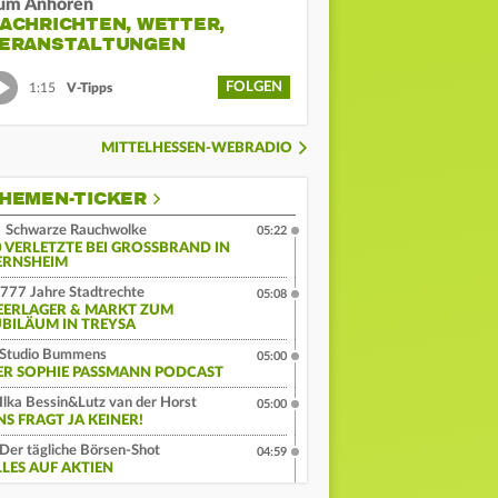
um Anhören
ACHRICHTEN, WETTER,
ERANSTALTUNGEN
FOLGEN
1:15
V-Tipps
MITTELHESSEN-WEBRADIO
HEMEN-TICKER
Schwarze Rauchwolke
05:22
 VERLETZTE BEI GROSSBRAND IN G
RNSHEIM
777 Jahre Stadtrechte
05:08
EERLAGER & MARKT ZUM
UBILÄUM IN TREYSA
Studio Bummens
05:00
ER SOPHIE PASSMANN PODCAST
Ilka Bessin&Lutz van der Horst
05:00
NS FRAGT JA KEINER!
Der tägliche Börsen-Shot
04:59
LLES AUF AKTIEN