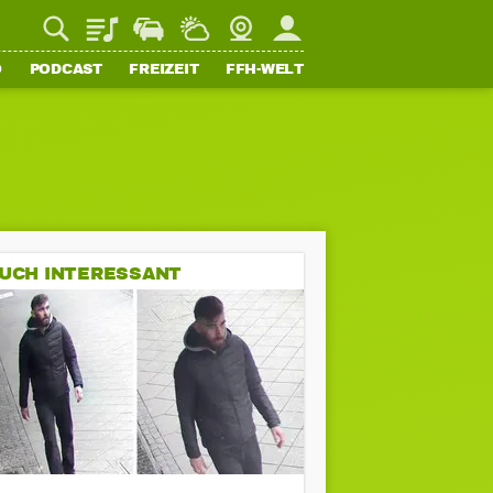
Playlist
Staupilot
Wetter
Webcam
Mein FFH
O
PODCAST
FREIZEIT
FFH-WELT
UCH INTERESSANT