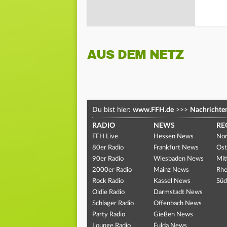
AUS DEM NETZ
Du bist hier:
www.FFH.de
>>>
Nachrichte
RADIO
NEWS
RE
FFH Live
Hessen News
Nor
80er Radio
Frankfurt News
Ost
90er Radio
Wiesbaden News
Mit
2000er Radio
Mainz News
Rhe
Rock Radio
Kassel News
Süd
Oldie Radio
Darmstadt News
Schlager Radio
Offenbach News
Party Radio
Gießen News
Lounge Radio
Fulda News