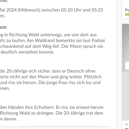
fer.
Mai 2024 (Mittwoch) zwischen 05:10 Uhr und 05:25
Po
1
en.
ann
eg in Richtung Wald unterwegs, um von dort aus
ofs zu laufen. Am Waldrand bemerkte sie laut Polizei
schwankend auf dem Weg lief. Der Mann sprach sie
ht deutlich verstehen konnte.
ie 20-Jährige sich sicher, dass er Deutsch ohne
erte nicht auf den Mann und ging weiter. Plötzlich
und riss sie herum. Die junge Frau riss sich los und
nnen.
den Händen ihre Schultern. Er riss sie erneut herum
n Richtung Wald zu drängen. Die 20-Jährige trat dem
te davon.