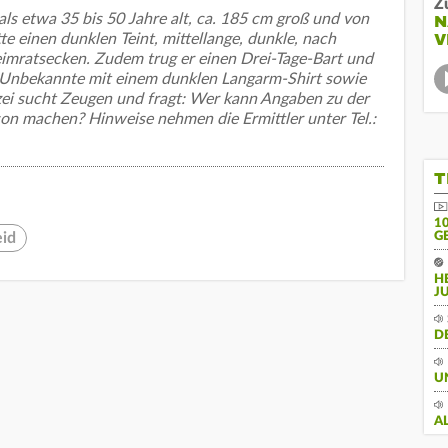
Z
ls etwa 35 bis 50 Jahre alt, ca. 185 cm groß und von
N
V
tte einen dunklen Teint, mittellange, dunkle, nach
mratsecken. Zudem trug er einen Drei-Tage-Bart und
er Unbekannte mit einem dunklen Langarm-Shirt sowie
izei sucht Zeugen und fragt: Wer kann Angaben zu der
on machen? Hinweise nehmen die Ermittler unter Tel.:
T
10
eid
E
H
J
D
U
A