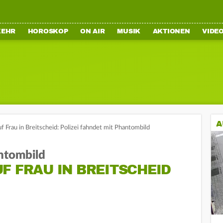
KEHR
HOROSKOP
ON AIR
MUSIK
AKTIONEN
VIDE
A
f Frau in Breitscheid: Polizei fahndet mit Phantombild
antombild
F FRAU IN BREITSCHEID