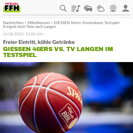
Playlist
Staupilot
Wetter
Webcam
Mein
Nachrichten
>
Mittelhessen
>
GIESSEN 46ers: Kostenloses Testspiel-
Ereignis lockt Fans nach Langen
16.08.2024, 12:06 Uhr
Freier Eintritt, kühle Getränke
GIESSEN 46ERS VS. TV LANGEN IM
TESTSPIEL