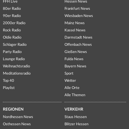
FFH Live
Hessen News
80er Radio
Frankfurt News
90er Radio
Wiesbaden News
2000er Radio
Mainz News
Rock Radio
Kassel News
Oldie Radio
Darmstadt News
Schlager Radio
Offenbach News
Party Radio
Gießen News
Lounge Radio
Fulda News
Weihnachtsradio
Bayern News
Meditationsradio
Sport
Top 40
Wetter
Playlist
Alle Orte
Alle Themen
REGIONEN
VERKEHR
Nordhessen News
Staus Hessen
Osthessen News
Blitzer Hessen