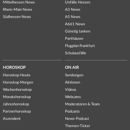
Mittelhessen News
Unfälle Hessen
Rhein-Main News
A3 News
Südhessen News
A5 News
A661 News
Günstig tanken
Parkhäuser
Flugplan Frankfurt
Schulausfälle
HOROSKOP
ON AIR
Horoskop Heute
Sendungen
Horoskop Morgen
Aktionen
Wochenhoroskop
Videos
Monatshoroskop
Webcams
Jahreshoroskop
Moderatoren & Team
Partnerhoroskop
Podcasts
Aszendent
News-Podcast
Themen-Ticker