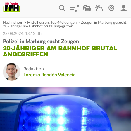
Playlist
Staupilot
Wetter
Webcam
Mein
Nachrichten
>
Mittelhessen
,
Top-Meldungen
>
Zeugen in Marburg gesucht:
20-Jähriger am Bahnhof brutal angegriffen
23.08.2024, 13:12 Uhr
Polizei in Marburg sucht Zeugen
20-JÄHRIGER AM BAHNHOF BRUTAL
ANGEGRIFFEN
Redaktion
Lorenzo Rendón Valencia