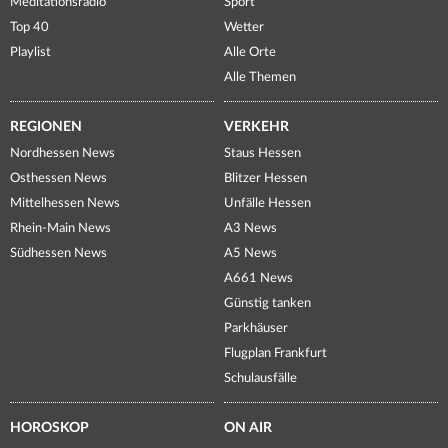
Meditationsradio
Sport
Top 40
Wetter
Playlist
Alle Orte
Alle Themen
REGIONEN
VERKEHR
Nordhessen News
Staus Hessen
Osthessen News
Blitzer Hessen
Mittelhessen News
Unfälle Hessen
Rhein-Main News
A3 News
Südhessen News
A5 News
A661 News
Günstig tanken
Parkhäuser
Flugplan Frankfurt
Schulausfälle
HOROSKOP
ON AIR