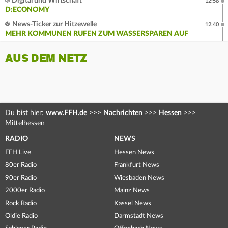
Digital und Wirtschaft
12:58
D:ECONOMY
News-Ticker zur Hitzewelle
12:40
MEHR KOMMUNEN RUFEN ZUM WASSERSPAREN AUF
AUS DEM NETZ
Du bist hier:
www.FFH.de
>>>
Nachrichten
>>>
Hessen
>>>
Mittelhessen
RADIO
NEWS
FFH Live
Hessen News
80er Radio
Frankfurt News
90er Radio
Wiesbaden News
2000er Radio
Mainz News
Rock Radio
Kassel News
Oldie Radio
Darmstadt News