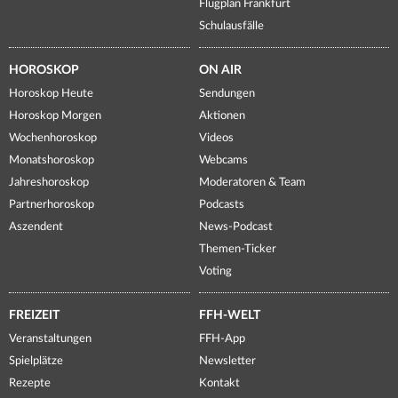
Flugplan Frankfurt
Schulausfälle
HOROSKOP
ON AIR
Horoskop Heute
Sendungen
Horoskop Morgen
Aktionen
Wochenhoroskop
Videos
Monatshoroskop
Webcams
Jahreshoroskop
Moderatoren & Team
Partnerhoroskop
Podcasts
Aszendent
News-Podcast
Themen-Ticker
Voting
FREIZEIT
FFH-WELT
Veranstaltungen
FFH-App
Spielplätze
Newsletter
Rezepte
Kontakt