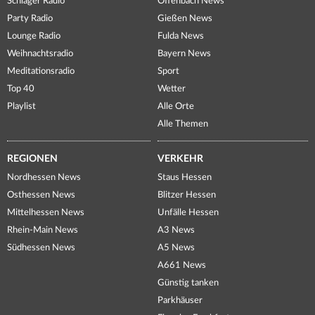
Schlager Radio
Offenbach News
Party Radio
Gießen News
Lounge Radio
Fulda News
Weihnachtsradio
Bayern News
Meditationsradio
Sport
Top 40
Wetter
Playlist
Alle Orte
Alle Themen
REGIONEN
VERKEHR
Nordhessen News
Staus Hessen
Osthessen News
Blitzer Hessen
Mittelhessen News
Unfälle Hessen
Rhein-Main News
A3 News
Südhessen News
A5 News
A661 News
Günstig tanken
Parkhäuser