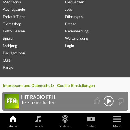
Meditation
Frequenzen
Ausflugsziele
Jobs
Freizeit-Tipps
Führungen
Ticketshop
Presse
Lotto Hessen
Radiowerbung
Spiele
Weiterbildung
Mahjong
Login
Backgammon
Quiz
Partys
Impressum und Datenschutz
Cookie-Einstellungen
HIT RADIO FFH
Jetzt einschalten
Home
Musik
Podcast
Video
Menü