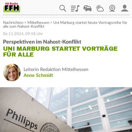
Playlist
Staupilot
Wetter
Webcam
Mein
Nachrichten
>
Mittelhessen
>
Uni Marburg startet heute Vortragsreihe für
alle zum Nahost-Konflikt
06.11.2024, 09:58 Uhr
Perspektiven im Nahost-Konflikt
UNI MARBURG STARTET VORTRÄGE
FÜR ALLE
Leiterin Redaktion Mittelhessen
Anne Schmidt