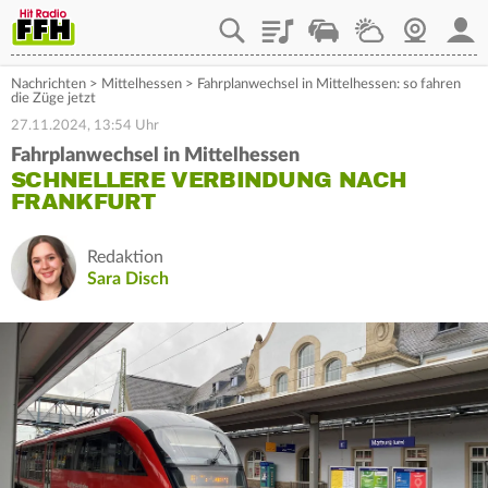
Playlist
Staupilot
Wetter
Webcam
Mein
Nachrichten
>
Mittelhessen
>
Fahrplanwechsel in Mittelhessen: so fahren
die Züge jetzt
27.11.2024, 13:54 Uhr
Fahrplanwechsel in Mittelhessen
SCHNELLERE VERBINDUNG NACH
FRANKFURT
Redaktion
Sara Disch