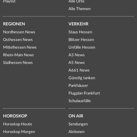
Playlist
Alle Orte
Alle Themen
REGIONEN
VERKEHR
Nordhessen News
Staus Hessen
Osthessen News
Blitzer Hessen
Mittelhessen News
Unfälle Hessen
Rhein-Main News
A3 News
Südhessen News
A5 News
A661 News
Günstig tanken
Parkhäuser
Flugplan Frankfurt
Schulausfälle
HOROSKOP
ON AIR
Horoskop Heute
Sendungen
Horoskop Morgen
Aktionen