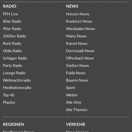
RADIO
NEWS
FFH Live
Hessen News
80er Radio
Frankfurt News
90er Radio
Wiesbaden News
2000er Radio
Mainz News
Rock Radio
Kassel News
Oldie Radio
Darmstadt News
Schlager Radio
Offenbach News
Party Radio
Gießen News
Lounge Radio
Fulda News
Weihnachtsradio
Bayern News
Meditationsradio
Sport
Top 40
Wetter
Playlist
Alle Orte
Alle Themen
REGIONEN
VERKEHR