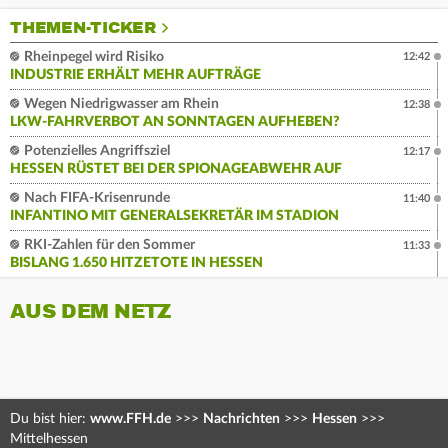
THEMEN-TICKER
Rheinpegel wird Risiko
12:42
INDUSTRIE ERHÄLT MEHR AUFTRÄGE
Wegen Niedrigwasser am Rhein
12:38
LKW-FAHRVERBOT AN SONNTAGEN AUFHEBEN?
Potenzielles Angriffsziel
12:17
HESSEN RÜSTET BEI DER SPIONAGEABWEHR AUF
Nach FIFA-Krisenrunde
11:40
INFANTINO MIT GENERALSEKRETÄR IM STADION
RKI-Zahlen für den Sommer
11:33
BISLANG 1.650 HITZETOTE IN HESSEN
AUS DEM NETZ
Du bist hier:
www.FFH.de
>>>
Nachrichten
>>>
Hessen
>>>
Mittelhessen