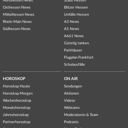
Nordhessen News
Staus Hessen
Osthessen News
Blitzer Hessen
Mittelhessen News
Unfälle Hessen
Rhein-Main News
A3 News
Südhessen News
A5 News
A661 News
Günstig tanken
Parkhäuser
Flugplan Frankfurt
Schulausfälle
HOROSKOP
ON AIR
Horoskop Heute
Sendungen
Horoskop Morgen
Aktionen
Wochenhoroskop
Videos
Monatshoroskop
Webcams
Jahreshoroskop
Moderatoren & Team
Partnerhoroskop
Podcasts