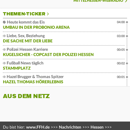
MITTELHESSEN-WEBRADIO
THEMEN-TICKER
Heute kommt das Eis
04:00
UMBAU IN DER PROBONIO ARENA
Liebe, Sex, Beziehung
03:00
DIE SACHE MIT DER LIEBE
Polizei Hessen Karriere
00:05
KUGELSICHER - COPCAST DER POLIZEI HESSEN
Fußball News täglich
00:02
STAMMPLATZ
Hazel Brugger & Thomas Spitzer
00:01
HAZEL THOMAS HÖRERLEBNIS
AUS DEM NETZ
Du bist hier:
www.FFH.de
>>>
Nachrichten
>>>
Hessen
>>>