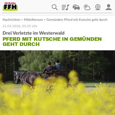
Playlist
Staupilot
Wetter
Webcam
Mein
Nachrichten
>
Mittelhessen
>
Gemünden: Pferd mit Kutsche geht durch
21.05.2026, 05:35 Uhr
Drei Verletzte im Westerwald
PFERD MIT KUTSCHE IN GEMÜNDEN
GEHT DURCH