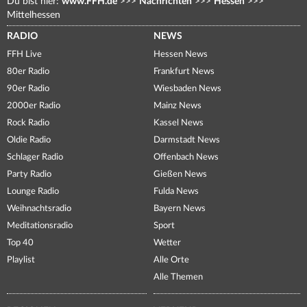
Du bist hier:
www.FFH.de
>>>
Nachrichten
>>>
Hessen
>>>
Mittelhessen
RADIO
NEWS
FFH Live
Hessen News
80er Radio
Frankfurt News
90er Radio
Wiesbaden News
2000er Radio
Mainz News
Rock Radio
Kassel News
Oldie Radio
Darmstadt News
Schlager Radio
Offenbach News
Party Radio
Gießen News
Lounge Radio
Fulda News
Weihnachtsradio
Bayern News
Meditationsradio
Sport
Top 40
Wetter
Playlist
Alle Orte
Alle Themen