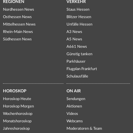
REGIONEN
VERKEHR
Nordhessen News
Staus Hessen
Osthessen News
Blitzer Hessen
Mittelhessen News
Unfälle Hessen
Rhein-Main News
A3 News
Südhessen News
A5 News
A661 News
Günstig tanken
Parkhäuser
Flugplan Frankfurt
Schulausfälle
HOROSKOP
ON AIR
Horoskop Heute
Sendungen
Horoskop Morgen
Aktionen
Wochenhoroskop
Videos
Monatshoroskop
Webcams
Jahreshoroskop
Moderatoren & Team