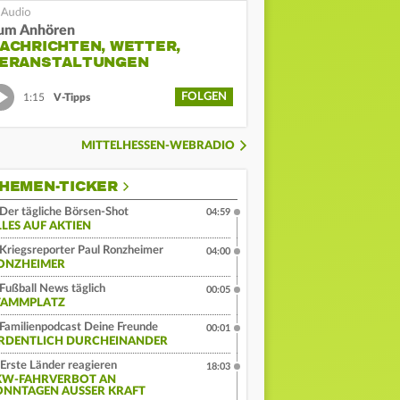
um Anhören
ACHRICHTEN, WETTER,
ERANSTALTUNGEN
FOLGEN
1:15
V-Tipps
MITTELHESSEN-WEBRADIO
HEMEN-TICKER
Der tägliche Börsen-Shot
04:59
LLES AUF AKTIEN
Kriegsreporter Paul Ronzheimer
04:00
ONZHEIMER
Fußball News täglich
00:05
TAMMPLATZ
Familienpodcast Deine Freunde
00:01
RDENTLICH DURCHEINANDER
Erste Länder reagieren
18:03
KW-FAHRVERBOT AN
ONNTAGEN AUSSER KRAFT