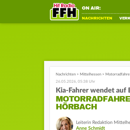
ON AIR:
NACHRICHTEN
VER
Nachrichten
>
Mittelhessen
>
Motorradfahrer
26.05.2026, 05:38 Uhr
Kia-Fahrer wendet auf
MOTORRADFAHRER
HÖRBACH
Leiterin Redaktion Mittelh
Anne Schmidt