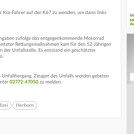
ger Kia-Fahrer auf der K67 zu wenden, um dann links
Mi
M
A
Angaben zufolge das entgegenkommende Motorrad
geleiteter Rettungsmaßnahmen kam für den 52-Jährigen
an der Unfallstelle. Es entstand ein geschätzter
o.
n Unfallhergang. Zeugen des Unfalls werden gebeten
unter
02772-47050
zu melden.
lizei
Herborn