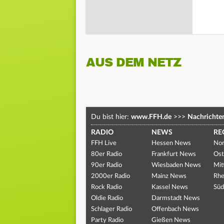
AUS DEM NETZ
Du bist hier:
www.FFH.de
>>>
Nachrichte
RADIO
NEWS
RE
FFH Live
Hessen News
Nor
80er Radio
Frankfurt News
Ost
90er Radio
Wiesbaden News
Mit
2000er Radio
Mainz News
Rhe
Rock Radio
Kassel News
Süd
Oldie Radio
Darmstadt News
Schlager Radio
Offenbach News
Party Radio
Gießen News