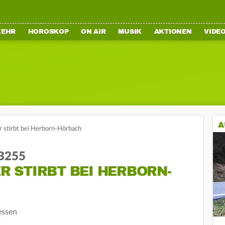
KEHR
HOROSKOP
ON AIR
MUSIK
AKTIONEN
VIDE
A
 stirbt bei Herborn-Hörbach
 B255
 STIRBT BEI HERBORN-
essen