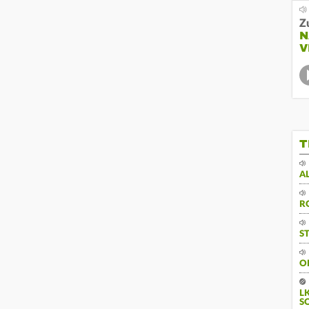
Z
N
V
T
A
R
S
O
L
S