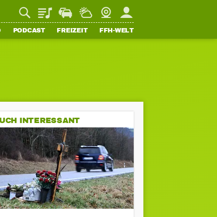
Playlist
Staupilot
Wetter
Webcam
Mein FFH
O
PODCAST
FREIZEIT
FFH-WELT
UCH INTERESSANT