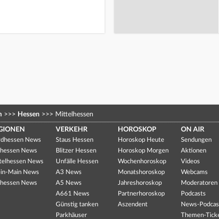
n
>>>
Hessen
>>>
Mittelhessen
GIONEN
VERKEHR
HOROSKOP
ON AIR
dhessen News
Staus Hessen
Horoskop Heute
Sendungen
hessen News
Blitzer Hessen
Horoskop Morgen
Aktionen
telhessen News
Unfälle Hessen
Wochenhoroskop
Videos
in-Main News
A3 News
Monatshoroskop
Webcams
hessen News
A5 News
Jahreshoroskop
Moderatoren
A661 News
Partnerhoroskop
Podcasts
Günstig tanken
Aszendent
News-Podcas
Parkhäuser
Themen-Tick