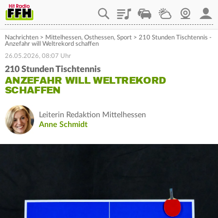
Playlist
Staupilot
Wetter
Webcam
Mein
Nachrichten
>
Mittelhessen
,
Osthessen
,
Sport
>
210 Stunden Tischtennis -
Anzefahr will Weltrekord schaffen
26.05.2026, 08:07 Uhr
210 Stunden Tischtennis
ANZEFAHR WILL WELTREKORD
SCHAFFEN
Leiterin Redaktion Mittelhessen
Anne Schmidt