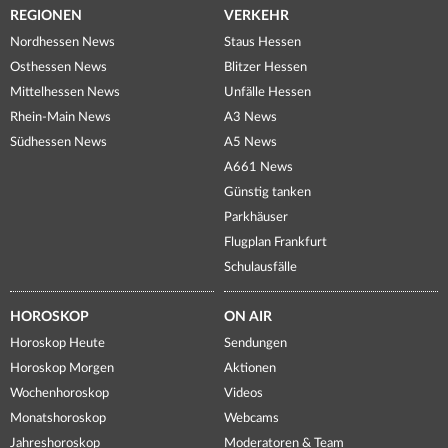
REGIONEN
VERKEHR
Nordhessen News
Staus Hessen
Osthessen News
Blitzer Hessen
Mittelhessen News
Unfälle Hessen
Rhein-Main News
A3 News
Südhessen News
A5 News
A661 News
Günstig tanken
Parkhäuser
Flugplan Frankfurt
Schulausfälle
HOROSKOP
ON AIR
Horoskop Heute
Sendungen
Horoskop Morgen
Aktionen
Wochenhoroskop
Videos
Monatshoroskop
Webcams
Jahreshoroskop
Moderatoren & Team