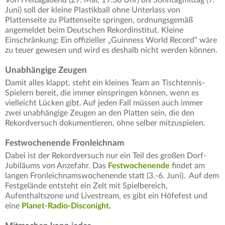
Von Freitagabend (29. Mai, 19.30 Uhr) bis Sonntagmittag (7.
Juni) soll der kleine Plastikball ohne Unterlass von
Plattenseite zu Plattenseite springen, ordnungsgemäß
angemeldet beim Deutschen Rekordinstitut. Kleine
Einschränkung: Ein offizieller „Guinness World Record“ wäre
zu teuer gewesen und wird es deshalb nicht werden können.
Unabhängige Zeugen
Damit alles klappt, steht ein kleines Team an Tischtennis-
Spielern bereit, die immer einspringen können, wenn es
vielleicht Lücken gibt. Auf jeden Fall müssen auch immer
zwei unabhängige Zeugen an den Platten sein, die den
Rekordversuch dokumentieren, ohne selber mitzuspielen.
Festwochenende Fronleichnam
Dabei ist der Rekordversuch nur ein Teil des großen Dorf-
Jubiläums von Anzefahr. Das
Festwochenende
findet am
langen Fronleichnamswochenende statt (3.-6. Juni). Auf dem
Festgelände entsteht ein Zelt mit Spielbereich,
Aufenthaltszone und Livestream, es gibt ein Höfefest und
eine
Planet-Radio-Disconight.