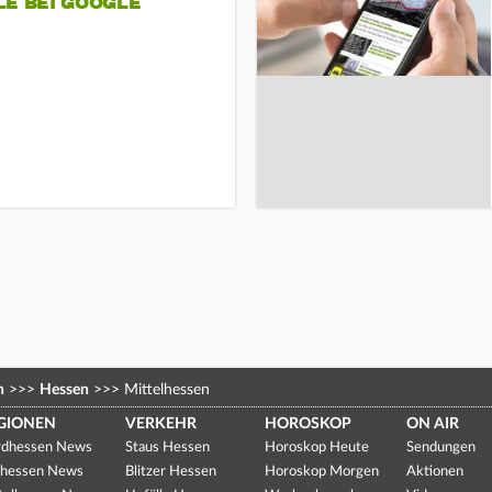
LE BEI GOOGLE
n
>>>
Hessen
>>>
Mittelhessen
GIONEN
VERKEHR
HOROSKOP
ON AIR
dhessen News
Staus Hessen
Horoskop Heute
Sendungen
hessen News
Blitzer Hessen
Horoskop Morgen
Aktionen