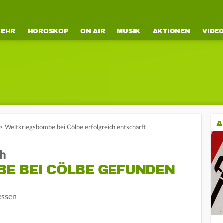
KEHR
HOROSKOP
ON AIR
MUSIK
AKTIONEN
VIDE
A
>
Weltkriegsbombe bei Cölbe erfolgreich entschärft
ch
E BEI CÖLBE GEFUNDEN
essen