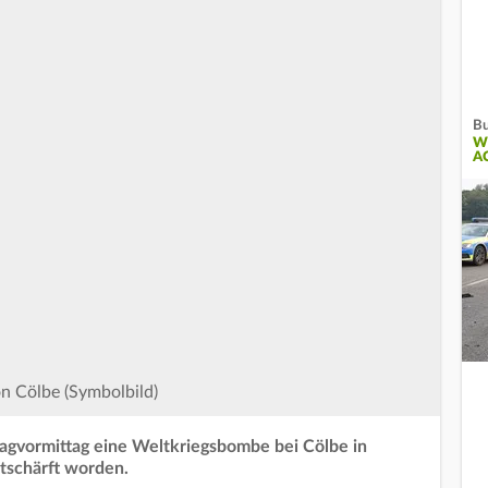
Bu
W
A
n Cölbe (Symbolbild)
agvormittag eine Weltkriegsbombe bei Cölbe in
tschärft worden.