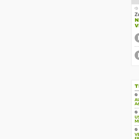
Z
N
V
T
A
A
U
M
V
FR