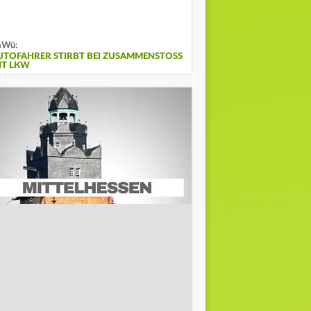
aWü:
UTOFAHRER STIRBT BEI ZUSAMMENSTOSS M
T LKW