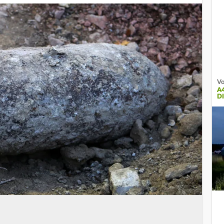
Vo
A
D