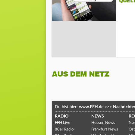
QUEL
AUS DEM NETZ
Du bist hier:
www.FFH.de
>>>
Nachrichte
RADIO
NEWS
RE
FFH Live
Hessen News
Nor
80er Radio
Frankfurt News
Ost