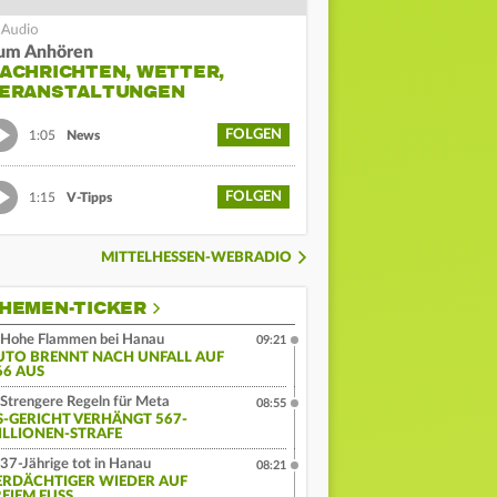
um Anhören
ACHRICHTEN, WETTER,
ERANSTALTUNGEN
FOLGEN
1:05
News
FOLGEN
1:15
V-Tipps
MITTELHESSEN-WEBRADIO
HEMEN-TICKER
Hohe Flammen bei Hanau
09:21
UTO BRENNT NACH UNFALL AUF
66 AUS
Strengere Regeln für Meta
08:55
S-GERICHT VERHÄNGT 567-
ILLIONEN-STRAFE
37-Jährige tot in Hanau
08:21
ERDÄCHTIGER WIEDER AUF
EIEM FUSS