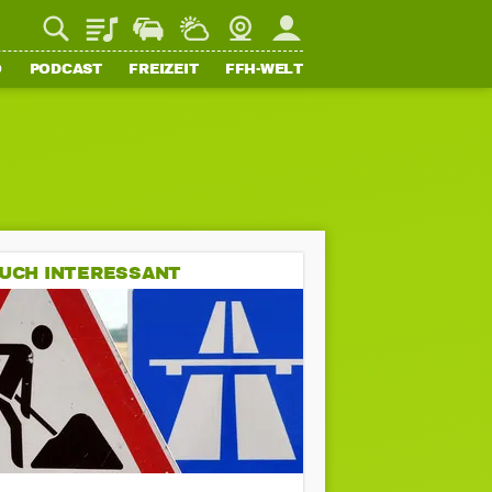
Playlist
Staupilot
Wetter
Webcam
Mein FFH
O
PODCAST
FREIZEIT
FFH-WELT
UCH INTERESSANT