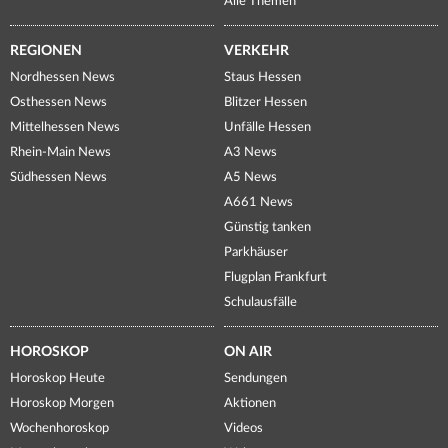
Alle Themen
REGIONEN
VERKEHR
Nordhessen News
Staus Hessen
Osthessen News
Blitzer Hessen
Mittelhessen News
Unfälle Hessen
Rhein-Main News
A3 News
Südhessen News
A5 News
A661 News
Günstig tanken
Parkhäuser
Flugplan Frankfurt
Schulausfälle
HOROSKOP
ON AIR
Horoskop Heute
Sendungen
Horoskop Morgen
Aktionen
Wochenhoroskop
Videos