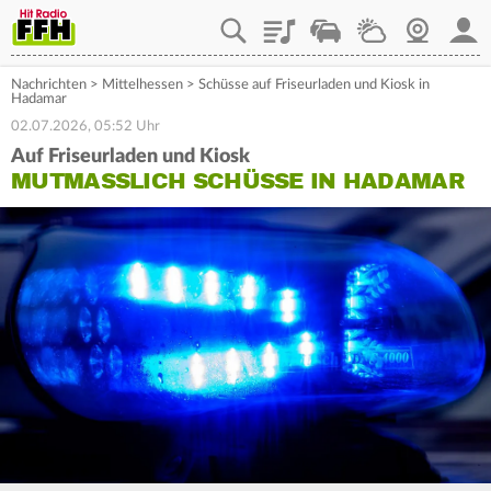
Playlist
Staupilot
Wetter
Webcam
Mein
Nachrichten
>
Mittelhessen
>
Schüsse auf Friseurladen und Kiosk in
Hadamar
02.07.2026, 05:52 Uhr
Auf Friseurladen und Kiosk
MUTMASSLICH SCHÜSSE IN HADAMAR