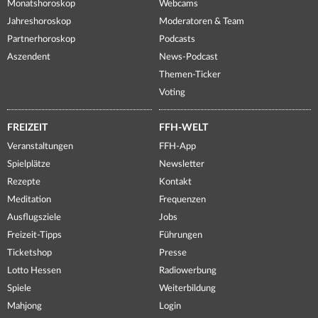
Monatshoroskop
Webcams
Jahreshoroskop
Moderatoren & Team
Partnerhoroskop
Podcasts
Aszendent
News-Podcast
Themen-Ticker
Voting
FREIZEIT
FFH-WELT
Veranstaltungen
FFH-App
Spielplätze
Newsletter
Rezepte
Kontakt
Meditation
Frequenzen
Ausflugsziele
Jobs
Freizeit-Tipps
Führungen
Ticketshop
Presse
Lotto Hessen
Radiowerbung
Spiele
Weiterbildung
Mahjong
Login