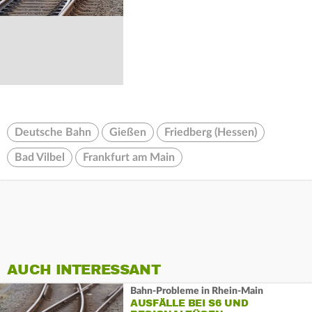
Deutsche Bahn
Gießen
Friedberg (Hessen)
Bad Vilbel
Frankfurt am Main
AUCH INTERESSANT
Bahn-Probleme in Rhein-Main
AUSFÄLLE BEI S6 UND