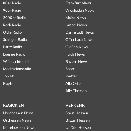
80er Radio
Frankfurt News
90er Radio
Wiesbaden News
2000er Radio
Mainz News
Rock Radio
Kassel News
Oldie Radio
Darmstadt News
Schlager Radio
Offenbach News
Party Radio
Gießen News
Lounge Radio
Fulda News
Weihnachtsradio
Bayern News
Meditationsradio
Sport
Top 40
Wetter
Playlist
Alle Orte
Alle Themen
REGIONEN
VERKEHR
Nordhessen News
Staus Hessen
Osthessen News
Blitzer Hessen
Mittelhessen News
Unfälle Hessen