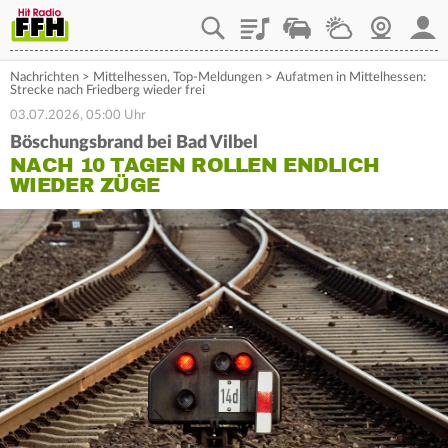
Playlist
Staupilot
Wetter
Webcam
Mein
Nachrichten
>
Mittelhessen
,
Top-Meldungen
>
Aufatmen in Mittelhessen:
Strecke nach Friedberg wieder frei
03.07.2026, 05:00 Uhr
Böschungsbrand bei Bad Vilbel
NACH 10 TAGEN ROLLEN ENDLICH
WIEDER ZÜGE