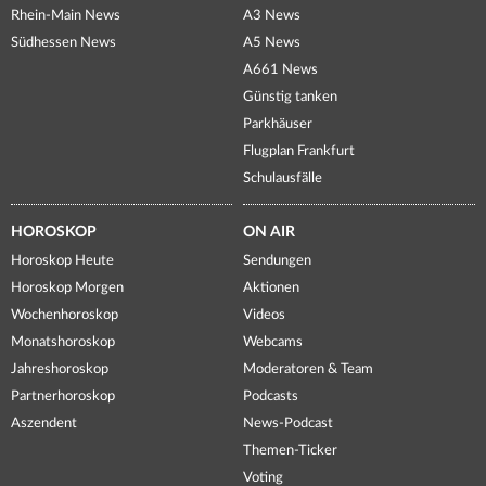
Rhein-Main News
A3 News
Südhessen News
A5 News
A661 News
Günstig tanken
Parkhäuser
Flugplan Frankfurt
Schulausfälle
HOROSKOP
ON AIR
Horoskop Heute
Sendungen
Horoskop Morgen
Aktionen
Wochenhoroskop
Videos
Monatshoroskop
Webcams
Jahreshoroskop
Moderatoren & Team
Partnerhoroskop
Podcasts
Aszendent
News-Podcast
Themen-Ticker
Voting