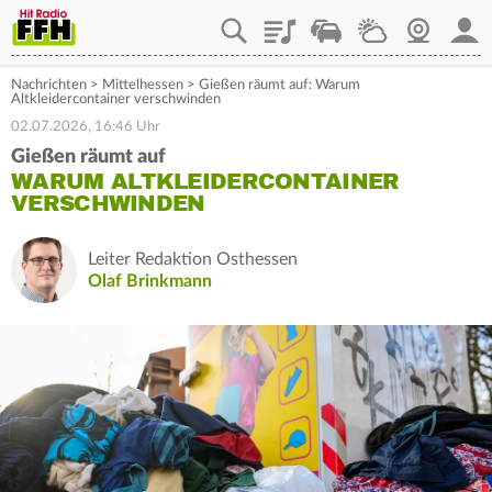
Playlist
Staupilot
Wetter
Webcam
Mein
Nachrichten
>
Mittelhessen
>
Gießen räumt auf: Warum
Altkleidercontainer verschwinden
02.07.2026, 16:46 Uhr
Gießen räumt auf
WARUM ALTKLEIDERCONTAINER
VERSCHWINDEN
Leiter Redaktion Osthessen
Olaf Brinkmann