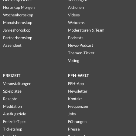
Horoskop Heute
Sendungen
Horoskop Morgen
Aktionen
Wochenhoroskop
Videos
Monatshoroskop
Webcams
Jahreshoroskop
Moderatoren & Team
Partnerhoroskop
Podcasts
Aszendent
News-Podcast
Themen-Ticker
Voting
FREIZEIT
FFH-WELT
Veranstaltungen
FFH-App
Spielplätze
Newsletter
Rezepte
Kontakt
Meditation
Frequenzen
Ausflugsziele
Jobs
Freizeit-Tipps
Führungen
Ticketshop
Presse