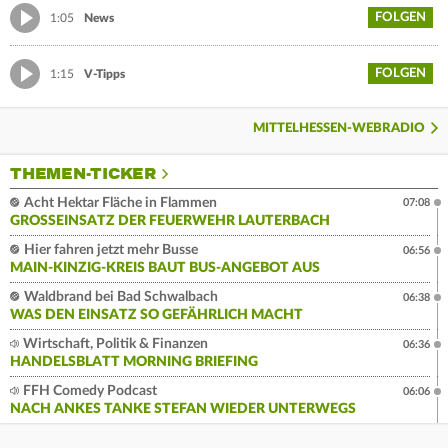
FOLGEN
1:05
News
FOLGEN
1:15
V-Tipps
MITTELHESSEN-WEBRADIO
THEMEN-TICKER
Acht Hektar Fläche in Flammen
07:08
GROSSEINSATZ DER FEUERWEHR LAUTERBACH
Hier fahren jetzt mehr Busse
06:56
MAIN-KINZIG-KREIS BAUT BUS-ANGEBOT AUS
Waldbrand bei Bad Schwalbach
06:38
WAS DEN EINSATZ SO GEFÄHRLICH MACHT
Wirtschaft, Politik & Finanzen
06:36
HANDELSBLATT MORNING BRIEFING
FFH Comedy Podcast
06:06
NACH ANKES TANKE STEFAN WIEDER UNTERWEGS