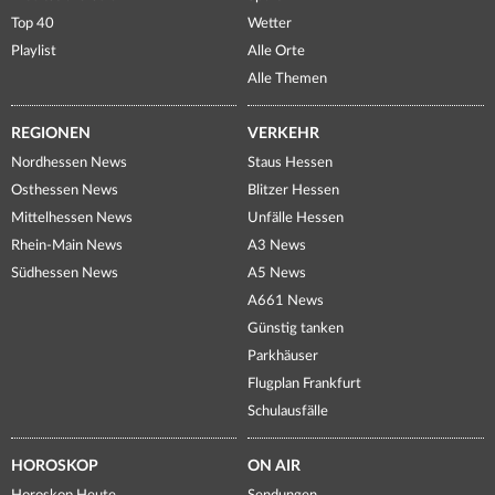
Top 40
Wetter
Playlist
Alle Orte
Alle Themen
REGIONEN
VERKEHR
Nordhessen News
Staus Hessen
Osthessen News
Blitzer Hessen
Mittelhessen News
Unfälle Hessen
Rhein-Main News
A3 News
Südhessen News
A5 News
A661 News
Günstig tanken
Parkhäuser
Flugplan Frankfurt
Schulausfälle
HOROSKOP
ON AIR