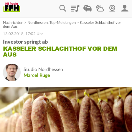
Playlist
Staupilot
Wetter
Webcam
Mein
Nachrichten
>
Nordhessen
,
Top-Meldungen
>
Kasseler Schlachthof vor
dem Aus
13.02.2018, 17:02 Uhr
Investor springt ab
KASSELER SCHLACHTHOF VOR DEM
AUS
Studio Nordhessen
Marcel Ruge