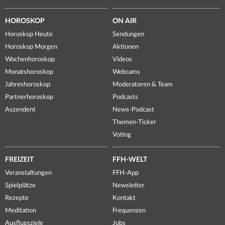
HOROSKOP
ON AIR
Horoskop Heute
Sendungen
Horoskop Morgen
Aktionen
Wochenhoroskop
Videos
Monatshoroskop
Webcams
Jahreshoroskop
Moderatoren & Team
Partnerhoroskop
Podcasts
Aszendent
News-Podcast
Themen-Ticker
Voting
FREIZEIT
FFH-WELT
Veranstaltungen
FFH-App
Spielplätze
Newsletter
Rezepte
Kontakt
Meditation
Frequenzen
Ausflugsziele
Jobs