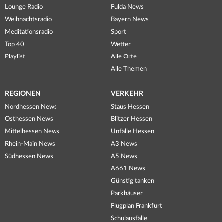
Lounge Radio
Fulda News
Weihnachtsradio
Bayern News
Meditationsradio
Sport
Top 40
Wetter
Playlist
Alle Orte
Alle Themen
REGIONEN
VERKEHR
Nordhessen News
Staus Hessen
Osthessen News
Blitzer Hessen
Mittelhessen News
Unfälle Hessen
Rhein-Main News
A3 News
Südhessen News
A5 News
A661 News
Günstig tanken
Parkhäuser
Flugplan Frankfurt
Schulausfälle