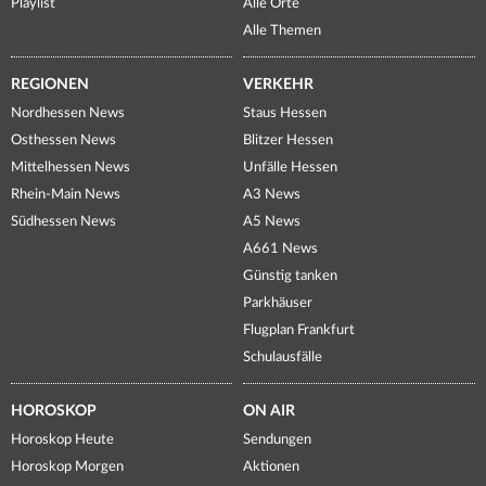
Playlist
Alle Orte
Alle Themen
REGIONEN
VERKEHR
Nordhessen News
Staus Hessen
Osthessen News
Blitzer Hessen
Mittelhessen News
Unfälle Hessen
Rhein-Main News
A3 News
Südhessen News
A5 News
A661 News
Günstig tanken
Parkhäuser
Flugplan Frankfurt
Schulausfälle
HOROSKOP
ON AIR
Horoskop Heute
Sendungen
Horoskop Morgen
Aktionen