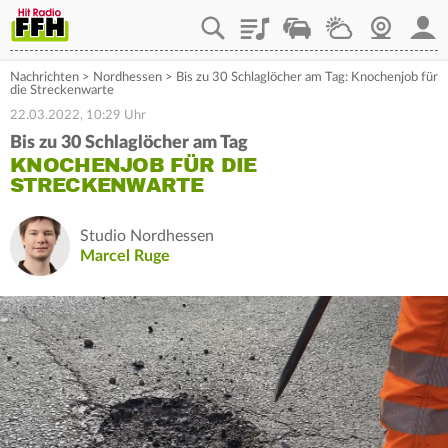
Playlist
Staupilot
Wetter
Webcam
Mein
Nachrichten
>
Nordhessen
>
Bis zu 30 Schlaglöcher am Tag: Knochenjob für
die Streckenwarte
22.03.2022, 10:29 Uhr
Bis zu 30 Schlaglöcher am Tag
KNOCHENJOB FÜR DIE
STRECKENWARTE
Studio Nordhessen
Marcel Ruge