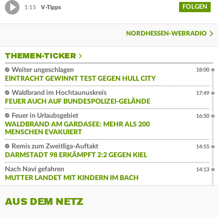
FOLGEN
1:15
V-Tipps
NORDHESSEN-WEBRADIO
THEMEN-TICKER
Weiter ungeschlagen
18:00
EINTRACHT GEWINNT TEST GEGEN HULL CITY
Waldbrand im Hochtaunuskreis
17:49
FEUER AUCH AUF BUNDESPOLIZEI-GELÄNDE
Feuer in Urlaubsgebiet
16:50
WALDBRAND AM GARDASEE: MEHR ALS 200
MENSCHEN EVAKUIERT
Remis zum Zweitliga-Auftakt
14:55
DARMSTADT 98 ERKÄMPFT 2:2 GEGEN KIEL
Nach Navi gefahren
14:13
MUTTER LANDET MIT KINDERN IM BACH
AUS DEM NETZ