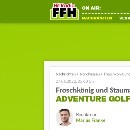
ON AIR:
NACHRICHTEN
VER
Nachrichten
>
Nordhessen
>
Froschkönig un
27.06.2022, 05:00 Uhr
Froschkönig und Staum
ADVENTURE GOLF
Redakteur
Marius Franke