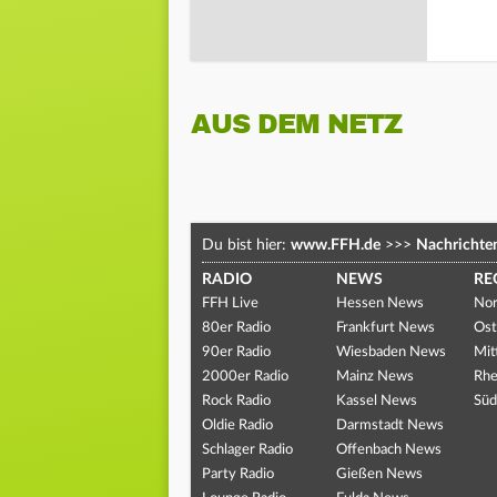
AUS DEM NETZ
Du bist hier:
www.FFH.de
>>>
Nachrichte
RADIO
NEWS
RE
FFH Live
Hessen News
Nor
80er Radio
Frankfurt News
Ost
90er Radio
Wiesbaden News
Mit
2000er Radio
Mainz News
Rhe
Rock Radio
Kassel News
Süd
Oldie Radio
Darmstadt News
Schlager Radio
Offenbach News
Party Radio
Gießen News