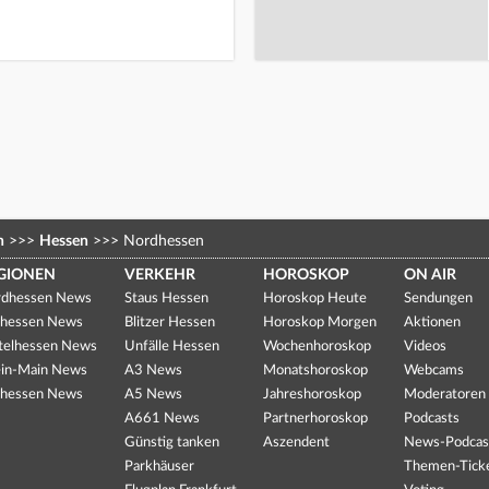
n
>>>
Hessen
>>>
Nordhessen
GIONEN
VERKEHR
HOROSKOP
ON AIR
dhessen News
Staus Hessen
Horoskop Heute
Sendungen
hessen News
Blitzer Hessen
Horoskop Morgen
Aktionen
telhessen News
Unfälle Hessen
Wochenhoroskop
Videos
in-Main News
A3 News
Monatshoroskop
Webcams
hessen News
A5 News
Jahreshoroskop
Moderatoren
A661 News
Partnerhoroskop
Podcasts
Günstig tanken
Aszendent
News-Podcas
Parkhäuser
Themen-Tick