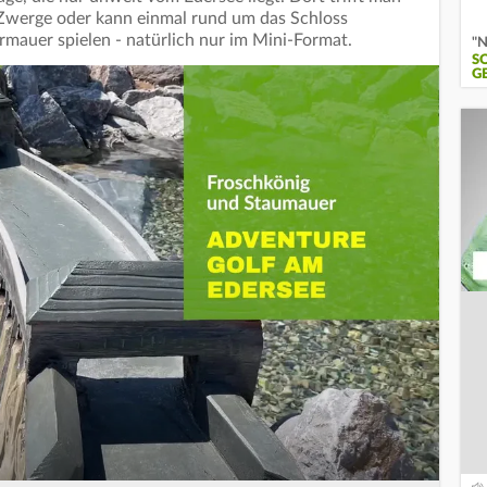
 Zwerge oder kann einmal rund um das Schloss
mauer spielen - natürlich nur im Mini-Format.
"N
S
G