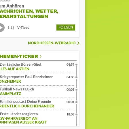
um Anhören
ACHRICHTEN, WETTER,
ERANSTALTUNGEN
FOLGEN
1:15
V-Tipps
NORDHESSEN-WEBRADIO
HEMEN-TICKER
Der tägliche Börsen-Shot
04:59
LLES AUF AKTIEN
Kriegsreporter Paul Ronzheimer
04:00
ONZHEIMER
Fußball News täglich
00:05
TAMMPLATZ
Familienpodcast Deine Freunde
00:01
RDENTLICH DURCHEINANDER
Erste Länder reagieren
18:03
KW-FAHRVERBOT AN
ONNTAGEN AUSSER KRAFT