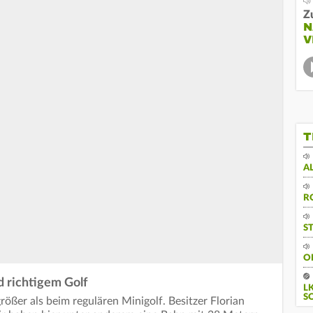
Z
N
V
T
A
R
S
O
 richtigem Golf
L
S
rößer als beim regulären Minigolf. Besitzer Florian