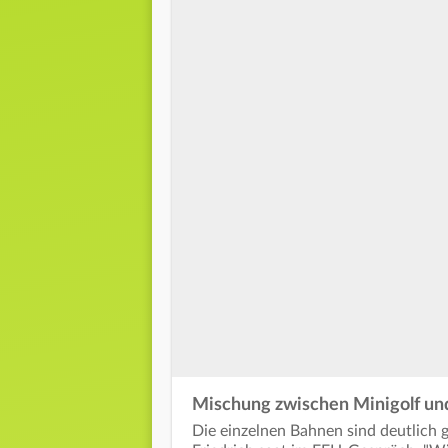
0
seconds
of
0
seconds
Volume
90%
Mischung zwischen Minigolf und
Die einzelnen Bahnen sind deutlich g