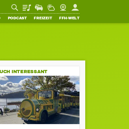
Playlist
Staupilot
Wetter
Webcam
Mein FFH
O
PODCAST
FREIZEIT
FFH-WELT
UCH INTERESSANT