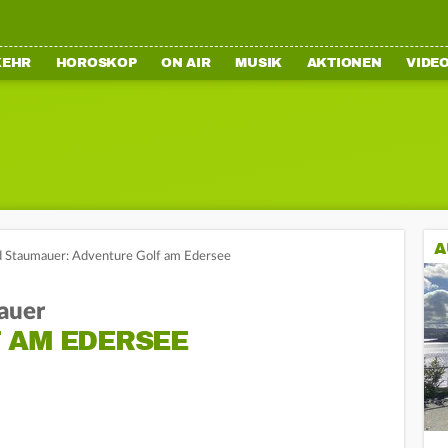
KEHR
HOROSKOP
ON AIR
MUSIK
AKTIONEN
VIDE
A
d Staumauer: Adventure Golf am Edersee
auer
 AM EDERSEE