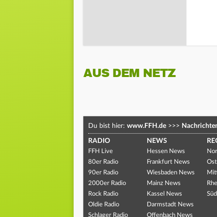
AUS DEM NETZ
Du bist hier:
www.FFH.de
>>>
Nachrichte
RADIO
NEWS
RE
FFH Live
Hessen News
Nor
80er Radio
Frankfurt News
Ost
90er Radio
Wiesbaden News
Mit
2000er Radio
Mainz News
Rhe
Rock Radio
Kassel News
Süd
Oldie Radio
Darmstadt News
Schlager Radio
Offenbach News