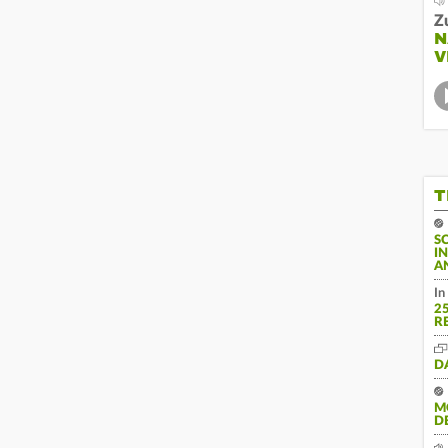
Z
N
V
T
S
I
A
In
2
R
D
M
D