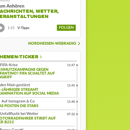
um Anhören
ACHRICHTEN, WETTER,
ERANSTALTUNGEN
FOLGEN
1:15
V-Tipps
NORDHESSEN-WEBRADIO
HEMEN-TICKER
FIFA-Krise
11:47
CHMUTZKAMPAGNE GEGEN
NFANTINO? FIFA SCHALTET AUF
NGRIFF
 den Main gestürzt
11:45
5-JÄHRIGER STREAMT
EANIMATION AUF SOCIAL MEDIA
Auf Instagram & Co
11:40
AS POSTEN DIE STARS
Unfallflucht bei Wetter
07:32
OTORRADFAHRER STIRBT AUF
ER B252