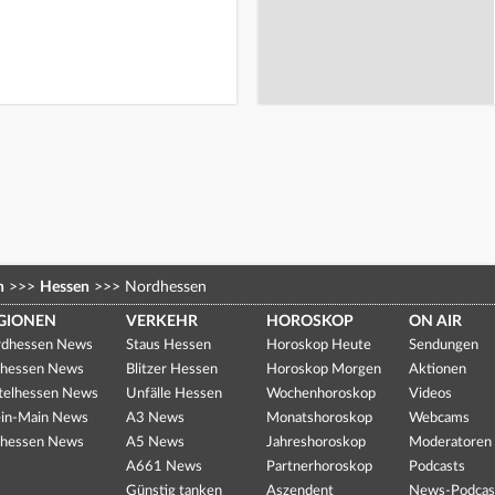
n
>>>
Hessen
>>>
Nordhessen
GIONEN
VERKEHR
HOROSKOP
ON AIR
dhessen News
Staus Hessen
Horoskop Heute
Sendungen
hessen News
Blitzer Hessen
Horoskop Morgen
Aktionen
telhessen News
Unfälle Hessen
Wochenhoroskop
Videos
in-Main News
A3 News
Monatshoroskop
Webcams
hessen News
A5 News
Jahreshoroskop
Moderatoren
A661 News
Partnerhoroskop
Podcasts
Günstig tanken
Aszendent
News-Podcas