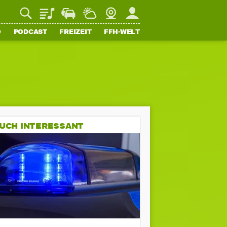
Playlist
Staupilot
Wetter
Webcam
Mein FFH
O
PODCAST
FREIZEIT
FFH-WELT
UCH INTERESSANT