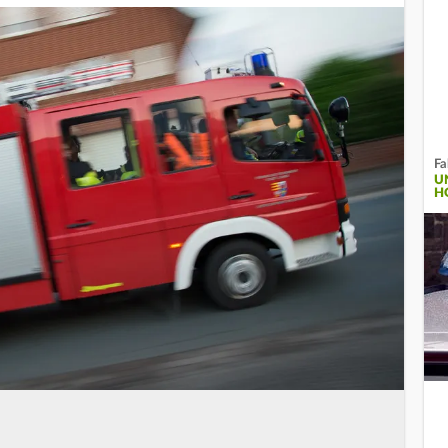
Fa
UN
O