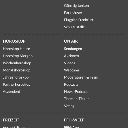
Günstig tanken
Parkhäuser
Flugplan Frankfurt
Schulausfälle
HOROSKOP
ON AIR
Horoskop Heute
Sendungen
Horoskop Morgen
Aktionen
Wochenhoroskop
Videos
Monatshoroskop
Webcams
Jahreshoroskop
Moderatoren & Team
Partnerhoroskop
Podcasts
Aszendent
News-Podcast
Themen-Ticker
Voting
FREIZEIT
FFH-WELT
Veranstaltungen
FFH-App