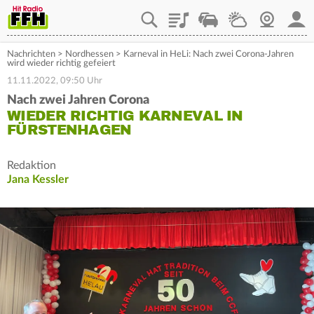
Playlist
Staupilot
Wetter
Webcam
Mein
Nachrichten
>
Nordhessen
>
Karneval in HeLi: Nach zwei Corona-Jahren
wird wieder richtig gefeiert
11.11.2022, 09:50 Uhr
Nach zwei Jahren Corona
WIEDER RICHTIG KARNEVAL IN
FÜRSTENHAGEN
Redaktion
Jana Kessler