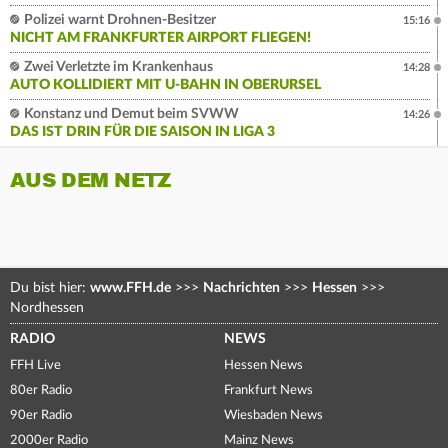
Polizei warnt Drohnen-Besitzer
15:16
NICHT AM FRANKFURTER AIRPORT FLIEGEN!
Zwei Verletzte im Krankenhaus
14:28
AUTO KOLLIDIERT MIT U-BAHN IN OBERURSEL
Konstanz und Demut beim SVWW
14:26
DAS IST DRIN FÜR DIE SAISON IN LIGA 3
AUS DEM NETZ
Du bist hier:
www.FFH.de
>>>
Nachrichten
>>>
Hessen
>>>
Nordhessen
RADIO
NEWS
FFH Live
Hessen News
80er Radio
Frankfurt News
90er Radio
Wiesbaden News
2000er Radio
Mainz News