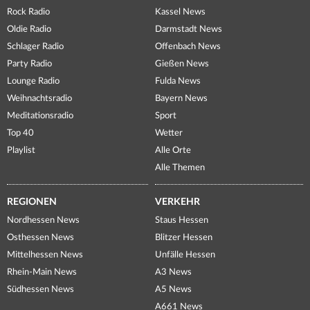
Rock Radio
Kassel News
Oldie Radio
Darmstadt News
Schlager Radio
Offenbach News
Party Radio
Gießen News
Lounge Radio
Fulda News
Weihnachtsradio
Bayern News
Meditationsradio
Sport
Top 40
Wetter
Playlist
Alle Orte
Alle Themen
REGIONEN
VERKEHR
Nordhessen News
Staus Hessen
Osthessen News
Blitzer Hessen
Mittelhessen News
Unfälle Hessen
Rhein-Main News
A3 News
Südhessen News
A5 News
A661 News