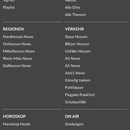
Top 40
Wetter
Playlist
Alle Orte
Alle Themen
REGIONEN
VERKEHR
Nordhessen News
Staus Hessen
Osthessen News
Blitzer Hessen
Mittelhessen News
Unfälle Hessen
Rhein-Main News
A3 News
Südhessen News
A5 News
A661 News
Günstig tanken
Parkhäuser
Flugplan Frankfurt
Schulausfälle
HOROSKOP
ON AIR
Horoskop Heute
Sendungen