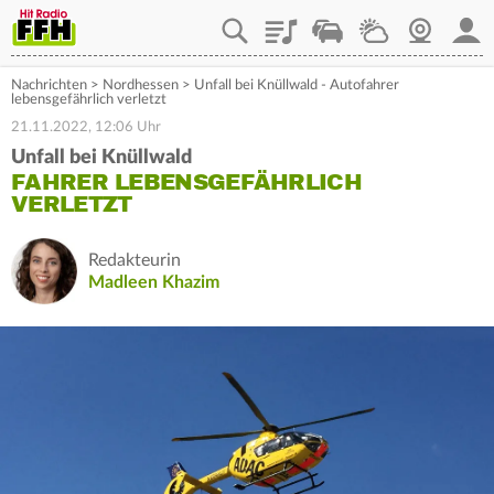
Playlist
Staupilot
Wetter
Webcam
Mein
Nachrichten
>
Nordhessen
>
Unfall bei Knüllwald - Autofahrer
lebensgefährlich verletzt
21.11.2022, 12:06 Uhr
Unfall bei Knüllwald
FAHRER LEBENSGEFÄHRLICH
VERLETZT
Redakteurin
Madleen Khazim