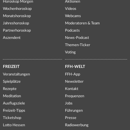
Horoskop Morgen
Aktionen
Wochenhoroskop
Videos
Monatshoroskop
Webcams
Jahreshoroskop
Moderatoren & Team
Partnerhoroskop
Podcasts
Aszendent
News-Podcast
Themen-Ticker
Voting
FREIZEIT
FFH-WELT
Veranstaltungen
FFH-App
Spielplätze
Newsletter
Rezepte
Kontakt
Meditation
Frequenzen
Ausflugsziele
Jobs
Freizeit-Tipps
Führungen
Ticketshop
Presse
Lotto Hessen
Radiowerbung