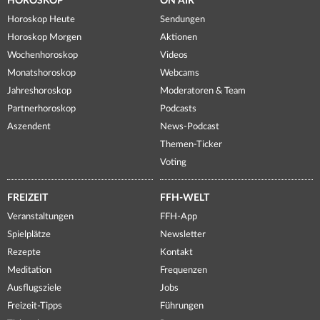
HOROSKOP
ON AIR
Horoskop Heute
Sendungen
Horoskop Morgen
Aktionen
Wochenhoroskop
Videos
Monatshoroskop
Webcams
Jahreshoroskop
Moderatoren & Team
Partnerhoroskop
Podcasts
Aszendent
News-Podcast
Themen-Ticker
Voting
FREIZEIT
FFH-WELT
Veranstaltungen
FFH-App
Spielplätze
Newsletter
Rezepte
Kontakt
Meditation
Frequenzen
Ausflugsziele
Jobs
Freizeit-Tipps
Führungen