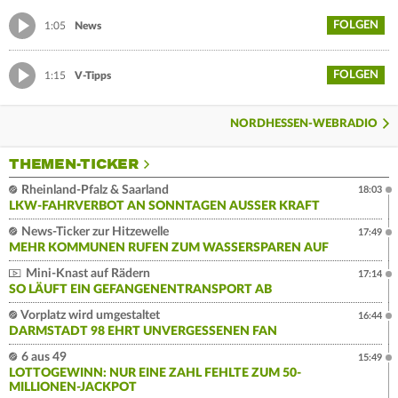
FOLGEN
1:05
News
FOLGEN
1:15
V-Tipps
NORDHESSEN-WEBRADIO
THEMEN-TICKER
Rheinland-Pfalz & Saarland
18:03
LKW-FAHRVERBOT AN SONNTAGEN AUSSER KRAFT
News-Ticker zur Hitzewelle
17:49
MEHR KOMMUNEN RUFEN ZUM WASSERSPAREN AUF
Mini-Knast auf Rädern
17:14
SO LÄUFT EIN GEFANGENENTRANSPORT AB
Vorplatz wird umgestaltet
16:44
DARMSTADT 98 EHRT UNVERGESSENEN FAN
6 aus 49
15:49
LOTTOGEWINN: NUR EINE ZAHL FEHLTE ZUM 50-
MILLIONEN-JACKPOT