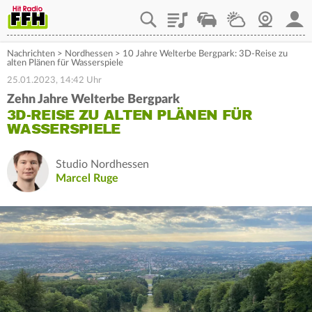
Playlist
Staupilot
Wetter
Webcam
Mein
Nachrichten
>
Nordhessen
>
10 Jahre Welterbe Bergpark: 3D-Reise zu
alten Plänen für Wasserspiele
25.01.2023, 14:42 Uhr
Zehn Jahre Welterbe Bergpark
3D-REISE ZU ALTEN PLÄNEN FÜR
WASSERSPIELE
Studio Nordhessen
Marcel Ruge