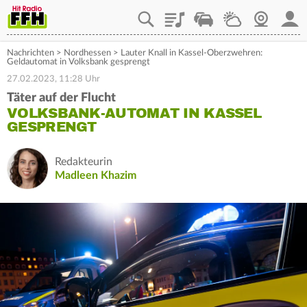
Playlist
Staupilot
Wetter
Webcam
Mein
Nachrichten
>
Nordhessen
>
Lauter Knall in Kassel-Oberzwehren:
Geldautomat in Volksbank gesprengt
27.02.2023, 11:28 Uhr
Täter auf der Flucht
VOLKSBANK-AUTOMAT IN KASSEL
GESPRENGT
Redakteurin
Madleen Khazim