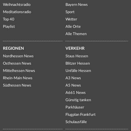
Weihnachtsradio
Bayern News
Meditationsradio
Sport
Top 40
Wetter
Playlist
Alle Orte
Alle Themen
REGIONEN
VERKEHR
Nordhessen News
Staus Hessen
Osthessen News
Blitzer Hessen
Mittelhessen News
Unfälle Hessen
Rhein-Main News
A3 News
Südhessen News
A5 News
A661 News
Günstig tanken
Parkhäuser
Flugplan Frankfurt
Schulausfälle