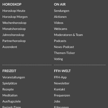
HOROSKOP
ON AIR
Horoskop Heute
Sendungen
Horoskop Morgen
Aktionen
Wochenhoroskop
Videos
Monatshoroskop
Webcams
Jahreshoroskop
Moderatoren & Team
Partnerhoroskop
Podcasts
Aszendent
News-Podcast
Themen-Ticker
Voting
FREIZEIT
FFH-WELT
Veranstaltungen
FFH-App
Spielplätze
Newsletter
Rezepte
Kontakt
Meditation
Frequenzen
Ausflugsziele
Jobs
Freizeit-Tipps
Führungen