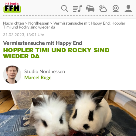
Playlist
Staupilot
Wetter
Webcam
Mein
Nachrichten
>
Nordhessen
>
Vermisstensuche mit Happy End: Hoppler
Timi und Rocky sind wieder da
31.03.2023, 13:01 Uhr
Vermisstensuche mit Happy End
HOPPLER TIMI UND ROCKY SIND
WIEDER DA
Studio Nordhessen
Marcel Ruge