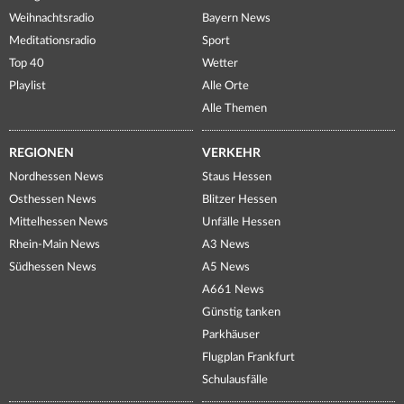
Weihnachtsradio
Bayern News
Meditationsradio
Sport
Top 40
Wetter
Playlist
Alle Orte
Alle Themen
REGIONEN
VERKEHR
Nordhessen News
Staus Hessen
Osthessen News
Blitzer Hessen
Mittelhessen News
Unfälle Hessen
Rhein-Main News
A3 News
Südhessen News
A5 News
A661 News
Günstig tanken
Parkhäuser
Flugplan Frankfurt
Schulausfälle