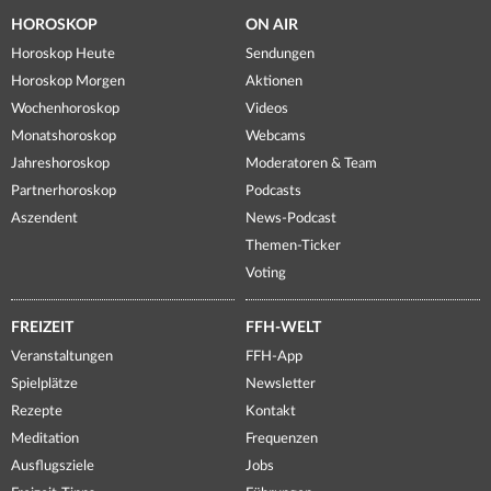
HOROSKOP
ON AIR
Horoskop Heute
Sendungen
Horoskop Morgen
Aktionen
Wochenhoroskop
Videos
Monatshoroskop
Webcams
Jahreshoroskop
Moderatoren & Team
Partnerhoroskop
Podcasts
Aszendent
News-Podcast
Themen-Ticker
Voting
FREIZEIT
FFH-WELT
Veranstaltungen
FFH-App
Spielplätze
Newsletter
Rezepte
Kontakt
Meditation
Frequenzen
Ausflugsziele
Jobs