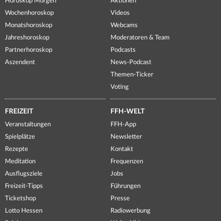
Horoskop Morgen
Aktionen
Wochenhoroskop
Videos
Monatshoroskop
Webcams
Jahreshoroskop
Moderatoren & Team
Partnerhoroskop
Podcasts
Aszendent
News-Podcast
Themen-Ticker
Voting
FREIZEIT
FFH-WELT
Veranstaltungen
FFH-App
Spielplätze
Newsletter
Rezepte
Kontakt
Meditation
Frequenzen
Ausflugsziele
Jobs
Freizeit-Tipps
Führungen
Ticketshop
Presse
Lotto Hessen
Radiowerbung