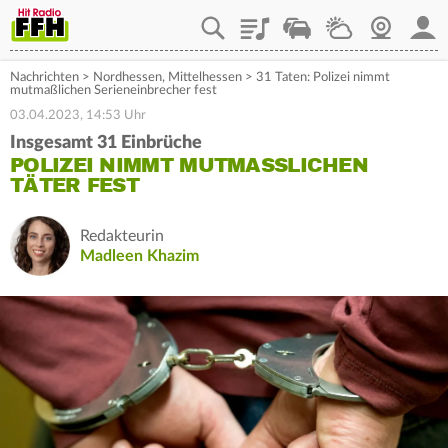
Playlist
Staupilot
Wetter
Webcam
Mein
Nachrichten
>
Nordhessen
,
Mittelhessen
>
31 Taten: Polizei nimmt
mutmaßlichen Serieneinbrecher fest
03.04.2023, 14:53 Uhr
Insgesamt 31 Einbrüche
POLIZEI NIMMT MUTMASSLICHEN T
ÄTER FEST
Redakteurin
Madleen Khazim