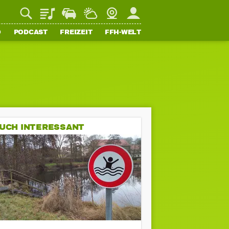
Playlist
Staupilot
Wetter
Webcam
Mein FFH
O
PODCAST
FREIZEIT
FFH-WELT
UCH INTERESSANT