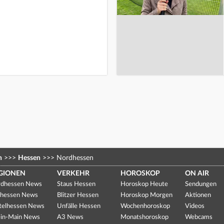
n
>>>
Hessen
>>>
Nordhessen
GIONEN
VERKEHR
HOROSKOP
ON AIR
dhessen News
Staus Hessen
Horoskop Heute
Sendungen
hessen News
Blitzer Hessen
Horoskop Morgen
Aktionen
telhessen News
Unfälle Hessen
Wochenhoroskop
Videos
in-Main News
A3 News
Monatshoroskop
Webcams