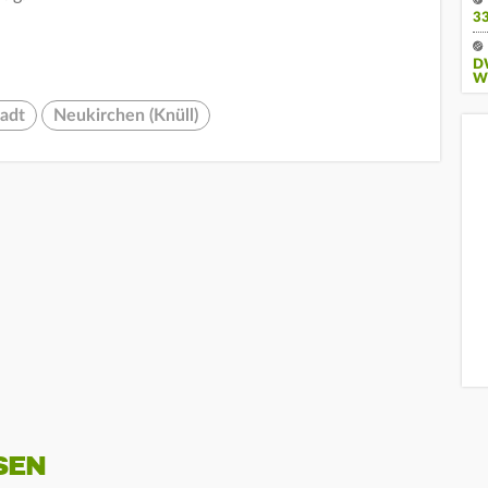
3
D
W
adt
Neukirchen (Knüll)
SEN