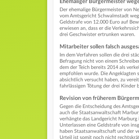
Ehemaliger Bürgermeister wegen
Der ehemalige Bürgermeister von Ne
vom Amtsgericht Schwalmstadt wegen
Geldstrafe von 12.000 Euro auf Bewä
erwiesen an, dass er die Verkehrssich
drei Geschwister ertrunken waren.
Mitarbeiter sollen falsch ausge
Im dem Verfahren sollen die drei stä
Befragung nicht von einem Schreibe
dem der Teich bereits 2014 als verk
empfohlen wurde. Die Angeklagten so
absichtlich versucht haben, zu vere
fahrlässigen Tötung der drei Kinder b
Revision von früherem Bürgerme
Gegen die Entscheidung des Amtsger
auch die Staatsanwaltschaft Marbur
verhängte das Landgericht Marburg 
Unterlassen eine Geldstrafe von in
haben Staatsanwaltschaft und der ve
Urteil ist somit noch nicht rechtskräf