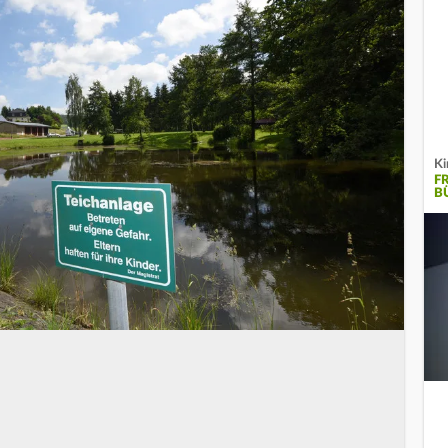
Ki
F
B