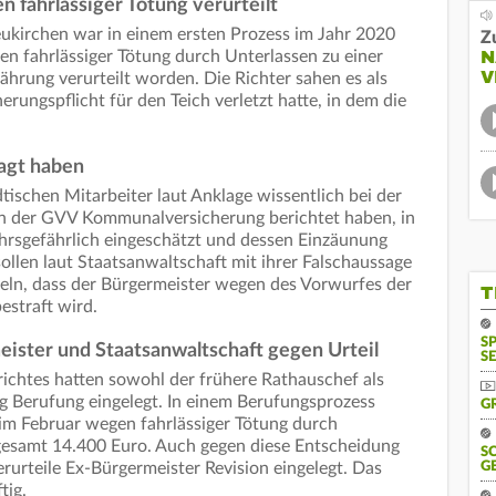
 fahrlässiger Tötung verurteilt
ukirchen war in einem ersten Prozess im Jahr 2020
Z
N
 fahrlässiger Tötung durch Unterlassen zu einer
V
hrung verurteilt worden. Die Richter sahen es als
erungspflicht für den Teich verletzt hatte, in dem die
sagt haben
dtischen Mitarbeiter laut Anklage wissentlich bei der
n der GVV Kommunalversicherung berichtet haben, in
ehrsgefährlich eingeschätzt und dessen Einzäunung
llen laut Staatsanwaltschaft mit ihrer Falschaussage
iteln, dass der Bürgermeister wegen des Vorwurfes der
T
estraft wird.
S
ister und Staatsanwaltschaft gegen Urteil
SE
ichtes hatten sowohl der frühere Rathauschef als
g Berufung eingelegt. In einem Berufungsprozess
G
im Februar wegen fahrlässiger Tötung durch
sgesamt 14.400 Euro. Auch gegen diese Entscheidung
S
rurteile Ex-Bürgermeister Revision eingelegt. Das
G
tig.