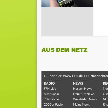
AUS DEM NETZ
Du bist hier:
www.FFH.de
>>>
Nachrichte
RADIO
NEWS
RE
FFH Live
Hessen News
Nor
80er Radio
Frankfurt News
Ost
90er Radio
Wiesbaden News
Mit
2000er Radio
Mainz News
Rhe