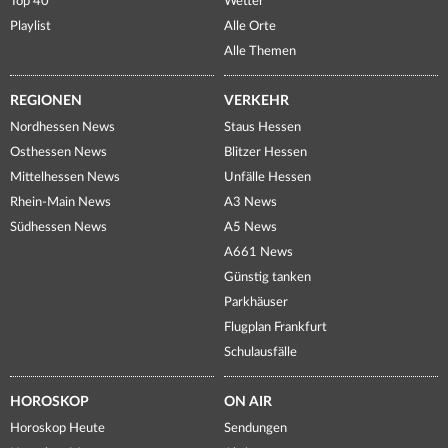
Top 40
Wetter
Playlist
Alle Orte
Alle Themen
REGIONEN
VERKEHR
Nordhessen News
Staus Hessen
Osthessen News
Blitzer Hessen
Mittelhessen News
Unfälle Hessen
Rhein-Main News
A3 News
Südhessen News
A5 News
A661 News
Günstig tanken
Parkhäuser
Flugplan Frankfurt
Schulausfälle
HOROSKOP
ON AIR
Horoskop Heute
Sendungen