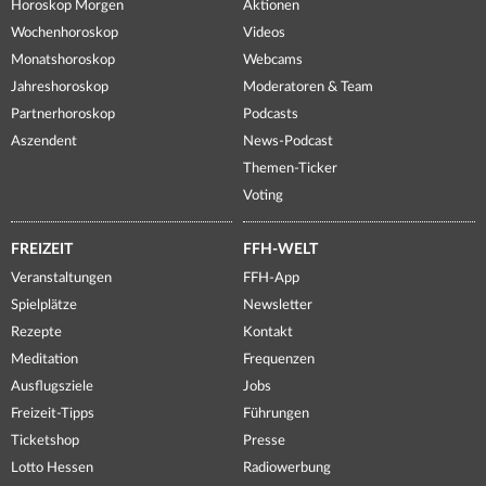
Horoskop Morgen
Aktionen
Wochenhoroskop
Videos
Monatshoroskop
Webcams
Jahreshoroskop
Moderatoren & Team
Partnerhoroskop
Podcasts
Aszendent
News-Podcast
Themen-Ticker
Voting
FREIZEIT
FFH-WELT
Veranstaltungen
FFH-App
Spielplätze
Newsletter
Rezepte
Kontakt
Meditation
Frequenzen
Ausflugsziele
Jobs
Freizeit-Tipps
Führungen
Ticketshop
Presse
Lotto Hessen
Radiowerbung