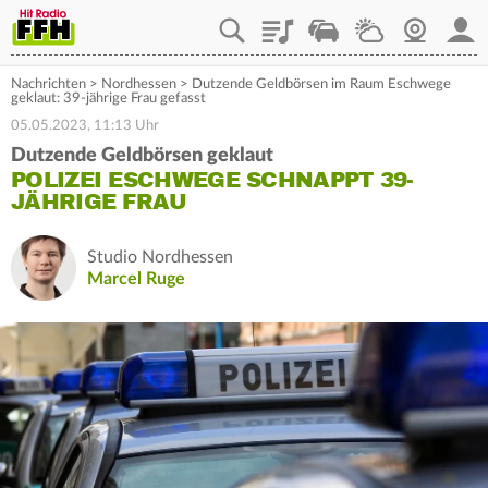
Playlist
Staupilot
Wetter
Webcam
Mein
Nachrichten
>
Nordhessen
>
Dutzende Geldbörsen im Raum Eschwege
geklaut: 39-jährige Frau gefasst
05.05.2023, 11:13 Uhr
Dutzende Geldbörsen geklaut
POLIZEI ESCHWEGE SCHNAPPT 39-
JÄHRIGE FRAU
Studio Nordhessen
Marcel Ruge