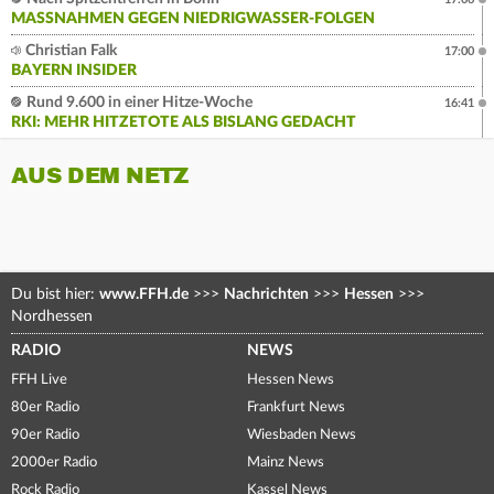
MASSNAHMEN GEGEN NIEDRIGWASSER-FOLGEN
Christian Falk
17:00
BAYERN INSIDER
Rund 9.600 in einer Hitze-Woche
16:41
RKI: MEHR HITZETOTE ALS BISLANG GEDACHT
AUS DEM NETZ
Du bist hier:
www.FFH.de
>>>
Nachrichten
>>>
Hessen
>>>
Nordhessen
RADIO
NEWS
FFH Live
Hessen News
80er Radio
Frankfurt News
90er Radio
Wiesbaden News
2000er Radio
Mainz News
Rock Radio
Kassel News