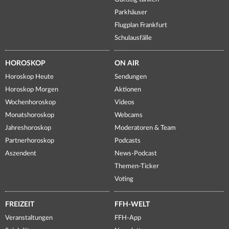
Parkhäuser
Flugplan Frankfurt
Schulausfälle
HOROSKOP
ON AIR
Horoskop Heute
Sendungen
Horoskop Morgen
Aktionen
Wochenhoroskop
Videos
Monatshoroskop
Webcams
Jahreshoroskop
Moderatoren & Team
Partnerhoroskop
Podcasts
Aszendent
News-Podcast
Themen-Ticker
Voting
FREIZEIT
FFH-WELT
Veranstaltungen
FFH-App