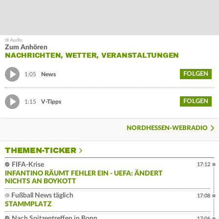
Zum Anhören
NACHRICHTEN, WETTER, VERANSTALTUNGEN
FOLGEN
1:05
News
FOLGEN
1:15
V-Tipps
NORDHESSEN-WEBRADIO
THEMEN-TICKER
FIFA-Krise
17:12
INFANTINO RÄUMT FEHLER EIN - UEFA: ÄNDERT
NICHTS AN BOYKOTT
Fußball News täglich
17:08
STAMMPLATZ
Nach Spitzentreffen in Bonn
17:06