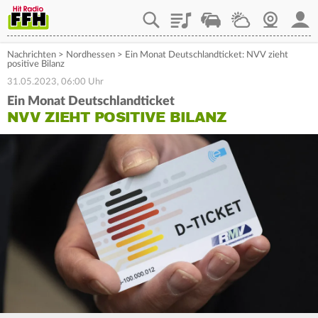
Playlist
Staupilot
Wetter
Webcam
Mein
Nachrichten
>
Nordhessen
>
Ein Monat Deutschlandticket: NVV zieht
positive Bilanz
31.05.2023, 06:00 Uhr
Ein Monat Deutschlandticket
NVV ZIEHT POSITIVE BILANZ