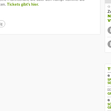
ten.
Tickets gibt's hier.
Z
N
V
ig
T
S
SE
G
S
G