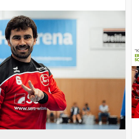
"K
E
S