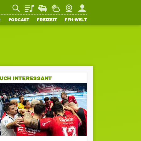
Playlist
Staupilot
Wetter
Webcam
Mein FFH
O
PODCAST
FREIZEIT
FFH-WELT
UCH INTERESSANT