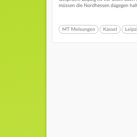
müssen die Nordhessen dagegen hal
MT Melsungen
Kassel
Leipz