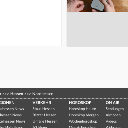
n
>>>
Hessen
>>>
Nordhessen
GIONEN
VERKEHR
HOROSKOP
ON AIR
dhessen News
Staus Hessen
Horoskop Heute
Sendungen
hessen News
Blitzer Hessen
Horoskop Morgen
Aktionen
telhessen News
Unfälle Hessen
Wochenhoroskop
Videos
in-Main News
A3 News
Monatshoroskop
Webcams