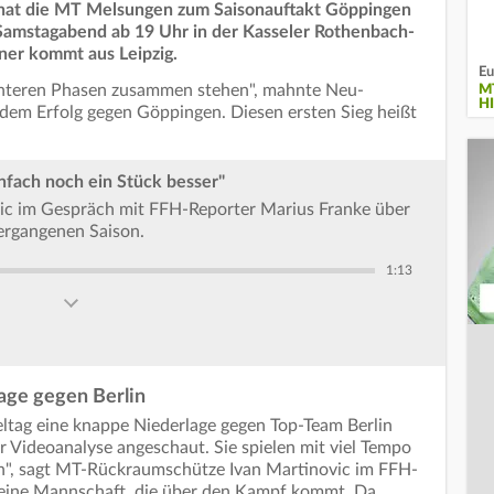
 hat die MT Melsungen zum Saisonauftakt Göppingen
Samstagabend ab 19 Uhr in der Kasseler Rothenbach-
gner kommt aus Leipzig.
Eu
lechteren Phasen zusammen stehen", mahnte Neu-
M
H
dem Erfolg gegen Göppingen. Diesen ersten Sieg heißt
nfach noch ein Stück besser"
c im Gespräch mit FFH-Reporter Marius Franke über
ergangenen Saison.
1:13
age gegen Berlin
eltag eine knappe Niederlage gegen Top-Team Berlin
r Videoanalyse angeschaut. Sie spielen mit viel Tempo
en", sagt MT-Rückraumschütze Ivan Martinovic im FFH-
h eine Mannschaft, die über den Kampf kommt. Da