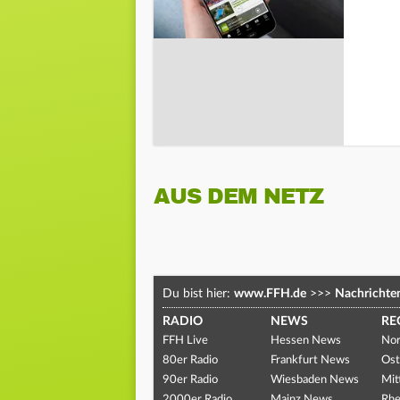
AUS DEM NETZ
Du bist hier:
www.FFH.de
>>>
Nachrichte
RADIO
NEWS
RE
FFH Live
Hessen News
Nor
80er Radio
Frankfurt News
Ost
90er Radio
Wiesbaden News
Mit
2000er Radio
Mainz News
Rhe