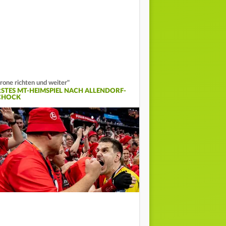
rone richten und weiter"
RSTES MT-HEIMSPIEL NACH ALLENDORF-
CHOCK