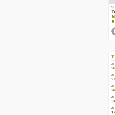
Z
N
V
T
S
S
S
B
T