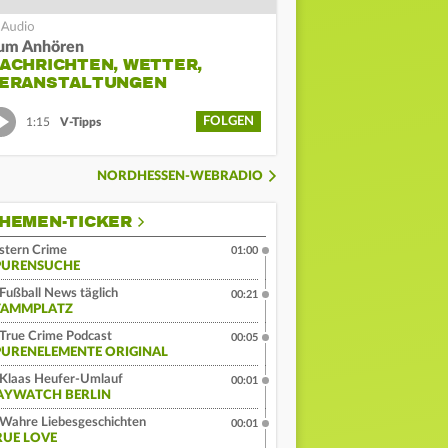
um Anhören
ACHRICHTEN, WETTER,
ERANSTALTUNGEN
FOLGEN
1:15
V-Tipps
NORDHESSEN-WEBRADIO
HEMEN-TICKER
stern Crime
01:00
PURENSUCHE
Fußball News täglich
00:21
TAMMPLATZ
True Crime Podcast
00:05
PURENELEMENTE ORIGINAL
Klaas Heufer-Umlauf
00:01
AYWATCH BERLIN
Wahre Liebesgeschichten
00:01
RUE LOVE