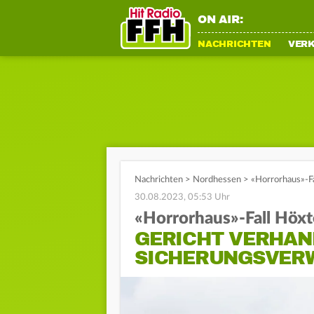
ON AIR:
NACHRICHTEN
VER
Nachrichten
>
Nordhessen
>
«Horrorhaus»-F
30.08.2023, 05:53 Uhr
«Horrorhaus»-Fall Höxt
GERICHT VERHAN
SICHERUNGSVER