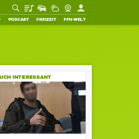
Playlist
Staupilot
Wetter
Webcam
Mein FFH
O
PODCAST
FREIZEIT
FFH-WELT
UCH INTERESSANT