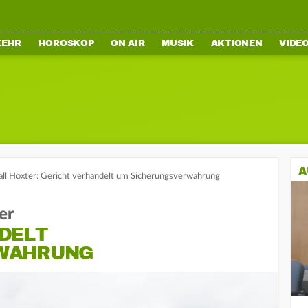
KEHR
HOROSKOP
ON AIR
MUSIK
AKTIONEN
VIDE
A
all Höxter: Gericht verhandelt um Sicherungsverwahrung
er
DELT
WAHRUNG