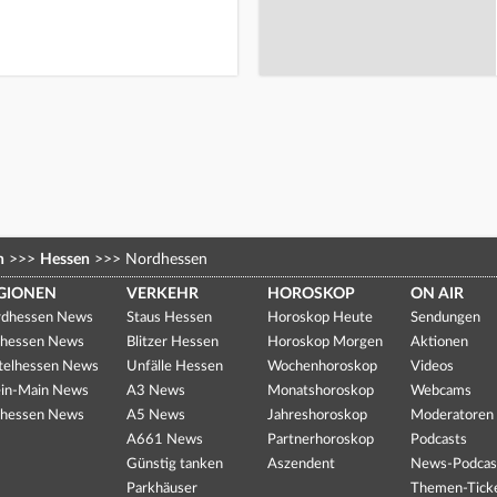
n
>>>
Hessen
>>>
Nordhessen
GIONEN
VERKEHR
HOROSKOP
ON AIR
dhessen News
Staus Hessen
Horoskop Heute
Sendungen
hessen News
Blitzer Hessen
Horoskop Morgen
Aktionen
telhessen News
Unfälle Hessen
Wochenhoroskop
Videos
in-Main News
A3 News
Monatshoroskop
Webcams
hessen News
A5 News
Jahreshoroskop
Moderatoren
A661 News
Partnerhoroskop
Podcasts
Günstig tanken
Aszendent
News-Podcas
Parkhäuser
Themen-Tick