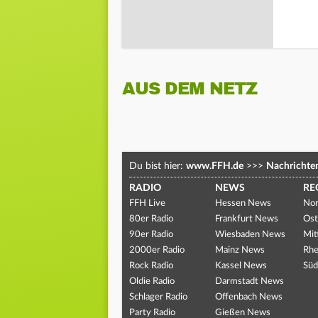
AUS DEM NETZ
Du bist hier:
www.FFH.de
>>>
Nachrichte
RADIO
NEWS
RE
FFH Live
Hessen News
Nor
80er Radio
Frankfurt News
Ost
90er Radio
Wiesbaden News
Mit
2000er Radio
Mainz News
Rhe
Rock Radio
Kassel News
Süd
Oldie Radio
Darmstadt News
Schlager Radio
Offenbach News
Party Radio
Gießen News