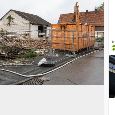
Te
«
H