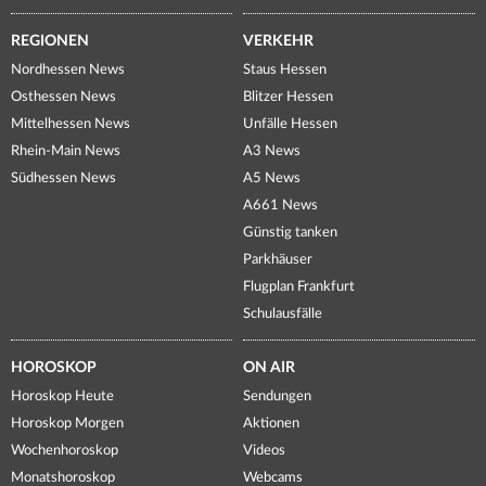
REGIONEN
VERKEHR
Nordhessen News
Staus Hessen
Osthessen News
Blitzer Hessen
Mittelhessen News
Unfälle Hessen
Rhein-Main News
A3 News
Südhessen News
A5 News
A661 News
Günstig tanken
Parkhäuser
Flugplan Frankfurt
Schulausfälle
HOROSKOP
ON AIR
Horoskop Heute
Sendungen
Horoskop Morgen
Aktionen
Wochenhoroskop
Videos
Monatshoroskop
Webcams