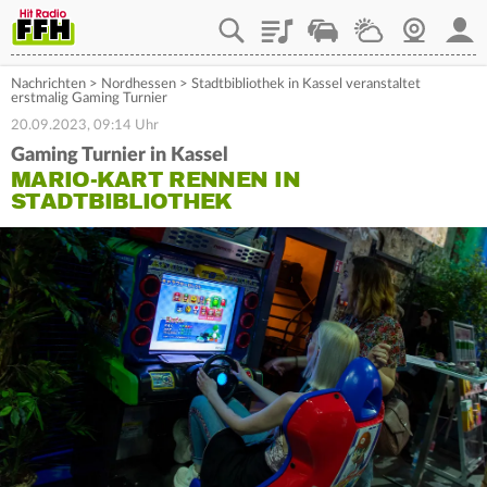
Playlist
Staupilot
Wetter
Webcam
Mein
Nachrichten
>
Nordhessen
>
Stadtbibliothek in Kassel veranstaltet
erstmalig Gaming Turnier
20.09.2023, 09:14 Uhr
Gaming Turnier in Kassel
MARIO-KART RENNEN IN
STADTBIBLIOTHEK