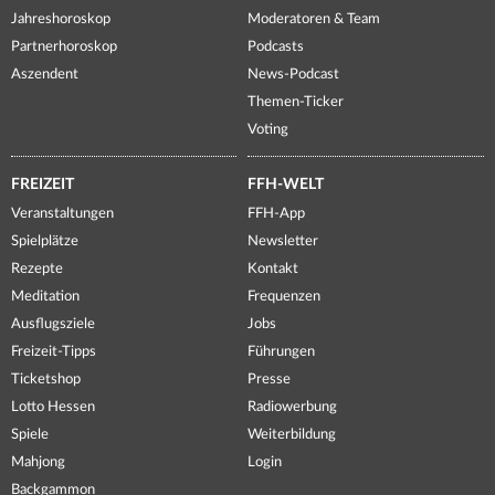
Jahreshoroskop
Moderatoren & Team
Partnerhoroskop
Podcasts
Aszendent
News-Podcast
Themen-Ticker
Voting
FREIZEIT
FFH-WELT
Veranstaltungen
FFH-App
Spielplätze
Newsletter
Rezepte
Kontakt
Meditation
Frequenzen
Ausflugsziele
Jobs
Freizeit-Tipps
Führungen
Ticketshop
Presse
Lotto Hessen
Radiowerbung
Spiele
Weiterbildung
Mahjong
Login
Backgammon