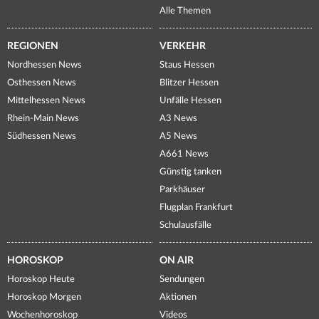
Alle Themen
REGIONEN
VERKEHR
Nordhessen News
Staus Hessen
Osthessen News
Blitzer Hessen
Mittelhessen News
Unfälle Hessen
Rhein-Main News
A3 News
Südhessen News
A5 News
A661 News
Günstig tanken
Parkhäuser
Flugplan Frankfurt
Schulausfälle
HOROSKOP
ON AIR
Horoskop Heute
Sendungen
Horoskop Morgen
Aktionen
Wochenhoroskop
Videos