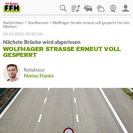
Playlist
Staupilot
Wetter
Webcam
Mein
Nachrichten
>
Nordhessen
>
Wolfhager Straße erneut voll gesperrt für vier
Wochen
20.10.2023, 09:30 Uhr
Nächste Brücke wird abgerissen
WOLFHAGER STRASSE ERNEUT VOLL G
ESPERRT
Redakteur
Marius Franke