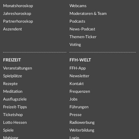
Monatshoroskop
Webcams
Jahreshoroskop
Moderatoren & Team
Partnerhoroskop
Podcasts
Aszendent
News-Podcast
Themen-Ticker
Voting
FREIZEIT
FFH-WELT
Veranstaltungen
FFH-App
Spielplätze
Newsletter
Rezepte
Kontakt
Meditation
Frequenzen
Ausflugsziele
Jobs
Freizeit-Tipps
Führungen
Ticketshop
Presse
Lotto Hessen
Radiowerbung
Spiele
Weiterbildung
Mahjong
Login