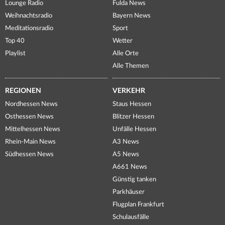
Lounge Radio
Fulda News
Weihnachtsradio
Bayern News
Meditationsradio
Sport
Top 40
Wetter
Playlist
Alle Orte
Alle Themen
REGIONEN
VERKEHR
Nordhessen News
Staus Hessen
Osthessen News
Blitzer Hessen
Mittelhessen News
Unfälle Hessen
Rhein-Main News
A3 News
Südhessen News
A5 News
A661 News
Günstig tanken
Parkhäuser
Flugplan Frankfurt
Schulausfälle