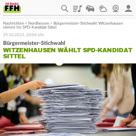
Playlist
Staupilot
Wetter
Webcam
Mein
Nachrichten
>
Nordhessen
>
Bürgermeister-Stichwahl: Witzenhausen
stimmt für SPD-Kandidat Sittel
29.10.2023, 20:04 Uhr
Bürgermeister-Stichwahl
WITZENHAUSEN WÄHLT SPD-KANDIDAT
SITTEL