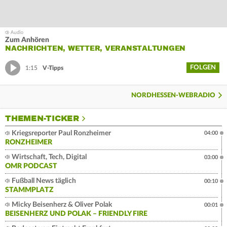
Zum Anhören
NACHRICHTEN, WETTER, VERANSTALTUNGEN
FOLGEN
1:15
V-Tipps
NORDHESSEN-WEBRADIO
THEMEN-TICKER
Kriegsreporter Paul Ronzheimer
04:00
RONZHEIMER
Wirtschaft, Tech, Digital
03:00
OMR PODCAST
Fußball News täglich
00:10
STAMMPLATZ
Micky Beisenherz & Oliver Polak
00:01
BEISENHERZ UND POLAK – FRIENDLY FIRE