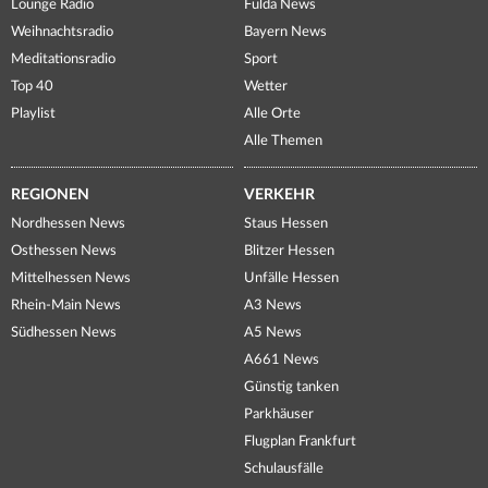
Lounge Radio
Fulda News
Weihnachtsradio
Bayern News
Meditationsradio
Sport
Top 40
Wetter
Playlist
Alle Orte
Alle Themen
REGIONEN
VERKEHR
Nordhessen News
Staus Hessen
Osthessen News
Blitzer Hessen
Mittelhessen News
Unfälle Hessen
Rhein-Main News
A3 News
Südhessen News
A5 News
A661 News
Günstig tanken
Parkhäuser
Flugplan Frankfurt
Schulausfälle