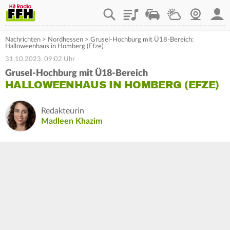
Playlist
Staupilot
Wetter
Webcam
Mein
Nachrichten
>
Nordhessen
>
Grusel-Hochburg mit Ü18-Bereich:
Halloweenhaus in Homberg (Efze)
31.10.2023, 09:02 Uhr
Grusel-Hochburg mit Ü18-Bereich
HALLOWEENHAUS IN HOMBERG (EFZE)
Redakteurin
Madleen Khazim