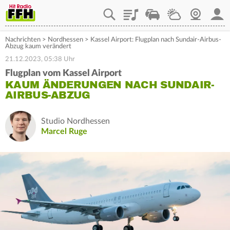
Playlist
Staupilot
Wetter
Webcam
Mein
Nachrichten
>
Nordhessen
>
Kassel Airport: Flugplan nach Sundair-Airbus-
Abzug kaum verändert
21.12.2023, 05:38 Uhr
Flugplan vom Kassel Airport
KAUM ÄNDERUNGEN NACH SUNDAIR-
AIRBUS-ABZUG
Studio Nordhessen
Marcel Ruge