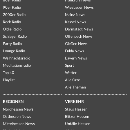
80er Radio
Frankfurt News
90er Radio
Wiesbaden News
2000er Radio
Mainz News
Rock Radio
Kassel News
Oldie Radio
Darmstadt News
Schlager Radio
Offenbach News
Party Radio
Gießen News
Lounge Radio
Fulda News
Weihnachtsradio
Bayern News
Meditationsradio
Sport
Top 40
Wetter
Playlist
Alle Orte
Alle Themen
REGIONEN
VERKEHR
Nordhessen News
Staus Hessen
Osthessen News
Blitzer Hessen
Mittelhessen News
Unfälle Hessen