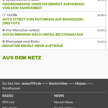
Spitzentreffen in Bonn
14:52
NIEDRIGWASSER: MINISTER ERWÄGT AUFHEBUNG
VON LKW-FAHRVERBOT
Unfälle
14:38
AUTO STÜRZT VON AUTOBAHN AUF BAHNGLEISE -
DREI TOTE
Vier Menschen verletzt
14:29
AUTOS BRENNEN NACH UNFALL BEI STEINAU AUS
Rheinpegel wird Risiko
12:42
INDUSTRIE ERHÄLT MEHR AUFTRÄGE
AUS DEM NETZ
Du bist hier:
www.FFH.de
>>>
Nachrichten
>>>
Hessen
>>>
Nordhessen
RADIO
NEWS
FFH Live
Hessen News