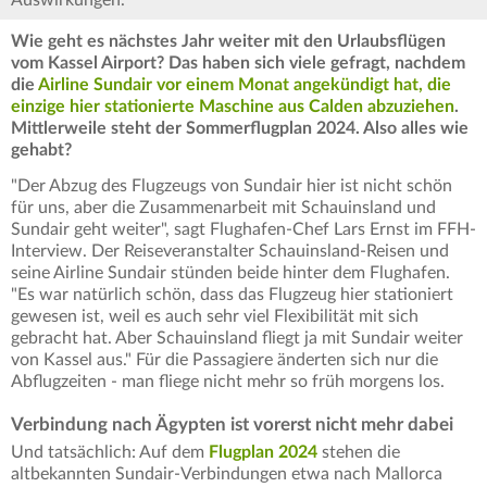
Auswirkungen.
Wie geht es nächstes Jahr weiter mit den Urlaubsflügen
vom Kassel Airport? Das haben sich viele gefragt, nachdem
die
Airline Sundair vor einem Monat angekündigt hat, die
einzige hier stationierte Maschine aus Calden abzuziehen
.
Mittlerweile steht der Sommerflugplan 2024. Also alles wie
gehabt?
"Der Abzug des Flugzeugs von Sundair hier ist nicht schön
für uns, aber die Zusammenarbeit mit Schauinsland und
Sundair geht weiter", sagt Flughafen-Chef Lars Ernst im FFH-
Interview. Der Reiseveranstalter Schauinsland-Reisen und
seine Airline Sundair stünden beide hinter dem Flughafen.
"Es war natürlich schön, dass das Flugzeug hier stationiert
gewesen ist, weil es auch sehr viel Flexibilität mit sich
gebracht hat. Aber Schauinsland fliegt ja mit Sundair weiter
von Kassel aus." Für die Passagiere änderten sich nur die
Abflugzeiten - man fliege nicht mehr so früh morgens los.
Verbindung nach Ägypten ist vorerst nicht mehr dabei
Und tatsächlich: Auf dem
Flugplan 2024
stehen die
altbekannten Sundair-Verbindungen etwa nach Mallorca