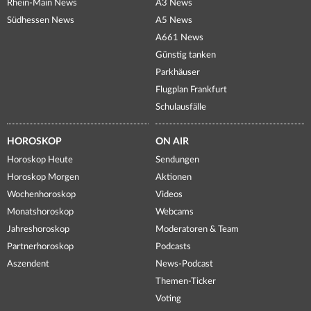
Rhein-Main News
A3 News
Südhessen News
A5 News
A661 News
Günstig tanken
Parkhäuser
Flugplan Frankfurt
Schulausfälle
HOROSKOP
ON AIR
Horoskop Heute
Sendungen
Horoskop Morgen
Aktionen
Wochenhoroskop
Videos
Monatshoroskop
Webcams
Jahreshoroskop
Moderatoren & Team
Partnerhoroskop
Podcasts
Aszendent
News-Podcast
Themen-Ticker
Voting