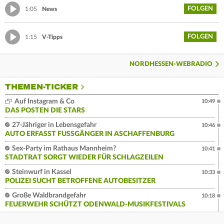
FOLGEN
1:05
News
FOLGEN
1:15
V-Tipps
NORDHESSEN-WEBRADIO
THEMEN-TICKER
Auf Instagram & Co
10:49
DAS POSTEN DIE STARS
27-Jähriger in Lebensgefahr
10:46
AUTO ERFASST FUSSGÄNGER IN ASCHAFFENBURG
Sex-Party im Rathaus Mannheim?
10:41
STADTRAT SORGT WIEDER FÜR SCHLAGZEILEN
Steinwurf in Kassel
10:33
POLIZEI SUCHT BETROFFENE AUTOBESITZER
Große Waldbrandgefahr
10:18
FEUERWEHR SCHÜTZT ODENWALD-MUSIKFESTIVALS