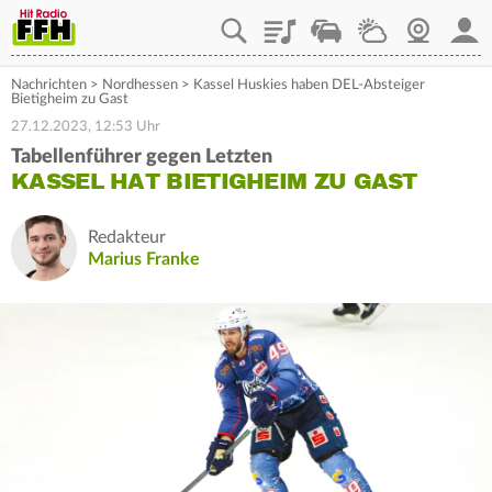
Playlist
Staupilot
Wetter
Webcam
Mein
Nachrichten
>
Nordhessen
>
Kassel Huskies haben DEL-Absteiger
Bietigheim zu Gast
27.12.2023, 12:53 Uhr
Tabellenführer gegen Letzten
KASSEL HAT BIETIGHEIM ZU GAST
Redakteur
Marius Franke