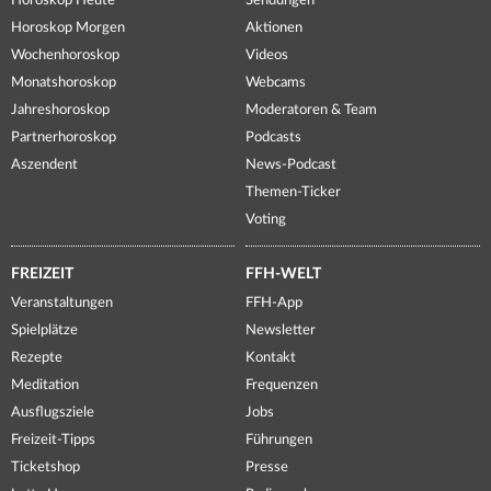
Horoskop Heute
Sendungen
Horoskop Morgen
Aktionen
Wochenhoroskop
Videos
Monatshoroskop
Webcams
Jahreshoroskop
Moderatoren & Team
Partnerhoroskop
Podcasts
Aszendent
News-Podcast
Themen-Ticker
Voting
FREIZEIT
FFH-WELT
Veranstaltungen
FFH-App
Spielplätze
Newsletter
Rezepte
Kontakt
Meditation
Frequenzen
Ausflugsziele
Jobs
Freizeit-Tipps
Führungen
Ticketshop
Presse