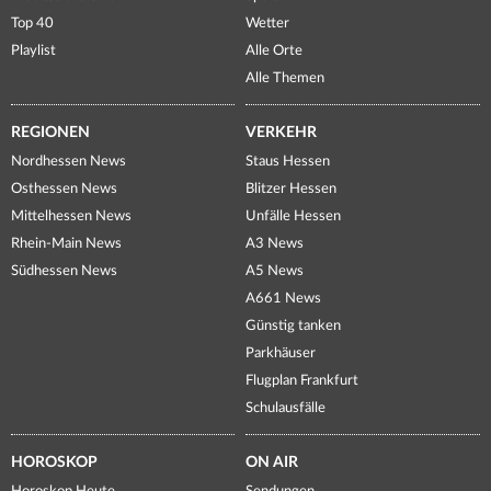
Top 40
Wetter
Playlist
Alle Orte
Alle Themen
REGIONEN
VERKEHR
Nordhessen News
Staus Hessen
Osthessen News
Blitzer Hessen
Mittelhessen News
Unfälle Hessen
Rhein-Main News
A3 News
Südhessen News
A5 News
A661 News
Günstig tanken
Parkhäuser
Flugplan Frankfurt
Schulausfälle
HOROSKOP
ON AIR