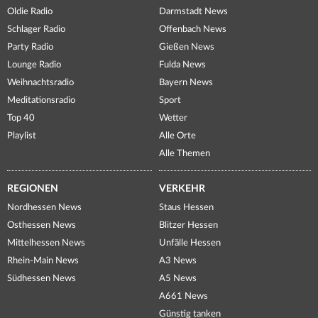
Oldie Radio
Darmstadt News
Schlager Radio
Offenbach News
Party Radio
Gießen News
Lounge Radio
Fulda News
Weihnachtsradio
Bayern News
Meditationsradio
Sport
Top 40
Wetter
Playlist
Alle Orte
Alle Themen
REGIONEN
VERKEHR
Nordhessen News
Staus Hessen
Osthessen News
Blitzer Hessen
Mittelhessen News
Unfälle Hessen
Rhein-Main News
A3 News
Südhessen News
A5 News
A661 News
Günstig tanken