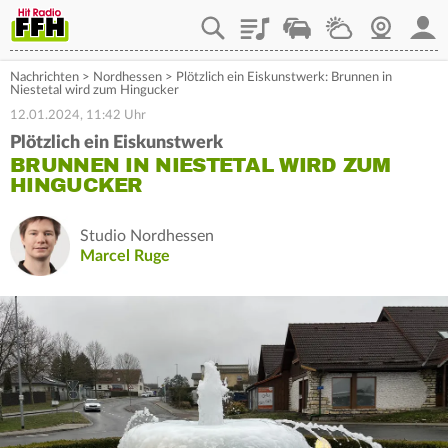
Playlist
Staupilot
Wetter
Webcam
Mein
Nachrichten
>
Nordhessen
>
Plötzlich ein Eiskunstwerk: Brunnen in
Niestetal wird zum Hingucker
12.01.2024, 11:42 Uhr
Plötzlich ein Eiskunstwerk
BRUNNEN IN NIESTETAL WIRD ZUM
HINGUCKER
Studio Nordhessen
Marcel Ruge