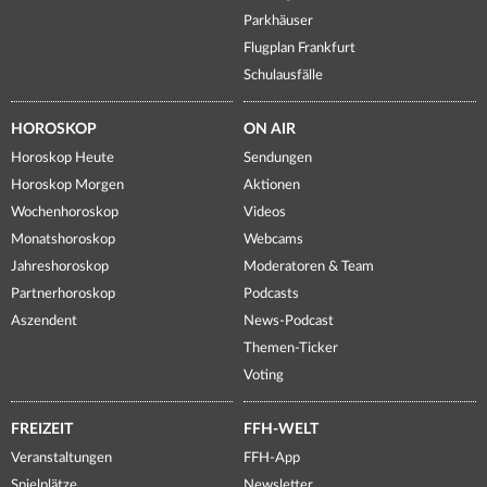
Parkhäuser
Flugplan Frankfurt
Schulausfälle
HOROSKOP
ON AIR
Horoskop Heute
Sendungen
Horoskop Morgen
Aktionen
Wochenhoroskop
Videos
Monatshoroskop
Webcams
Jahreshoroskop
Moderatoren & Team
Partnerhoroskop
Podcasts
Aszendent
News-Podcast
Themen-Ticker
Voting
FREIZEIT
FFH-WELT
Veranstaltungen
FFH-App
Spielplätze
Newsletter