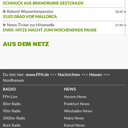
SCHMUCK AUS BRANDRUINE GESTOHLEN
Rekord-Wassertemperatur
18:29
33,02 GRAD VOR MALLORCA
News-Ticker zur Hitzewelle
17:49
DWD: HITZE MACHT ZUM WOCHENENDE PAUSE
AUS DEM NETZ
Du bist hier:
www.FFH.de
>>>
Nachrichten
>>>
Hessen
>>>
Nordhessen
RADIO
NEWS
FFH Live
Hessen News
80er Radio
Frankfurt News
90er Radio
Wiesbaden News
2000er Radio
Mainz News
Rock Radio
Kassel News