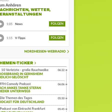
um Anhören
ACHRICHTEN, WETTER,
ERANSTALTUNGEN
FOLGEN
1:05
News
FOLGEN
1:15
V-Tipps
NORDHESSEN-WEBRADIO
HEMEN-TICKER
10 Verletzte - große Rauchwolke
06:22
ROSSBRAND IN GERNSHEIM E
DLICH GELÖSCHT
FFH Comedy Podcast
06:06
ACH ANKES TANKE STEFAN
IEDER UNTERWEGS
Die Themen des Tages
05:50
ODCAST FÜR DEUTSCHLAND
Podcast von Eintracht Frankfurt
05:45