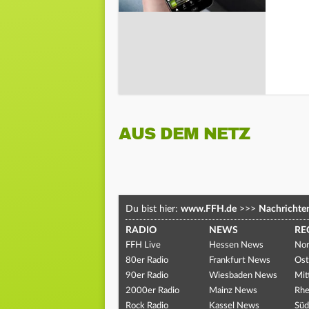
AUS DEM NETZ
Du bist hier:
www.FFH.de
>>>
Nachrichte
RADIO
NEWS
RE
FFH Live
Hessen News
Nor
80er Radio
Frankfurt News
Ost
90er Radio
Wiesbaden News
Mit
2000er Radio
Mainz News
Rhe
Rock Radio
Kassel News
Süd