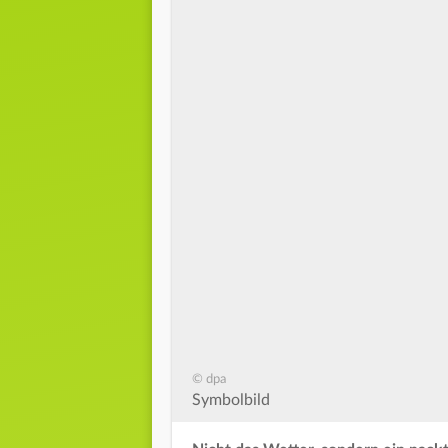
© dpa
Symbolbild