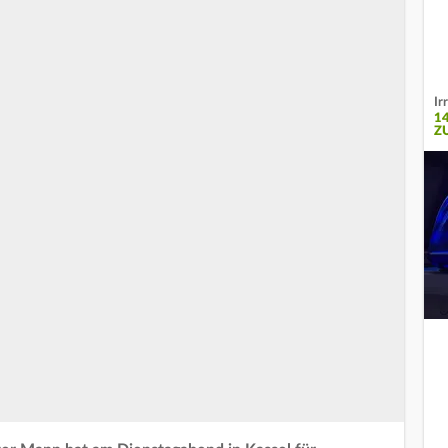
Ir
1
Z