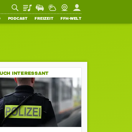
Playlist
Staupilot
Wetter
Webcam
Mein FFH
O
PODCAST
FREIZEIT
FFH-WELT
UCH INTERESSANT