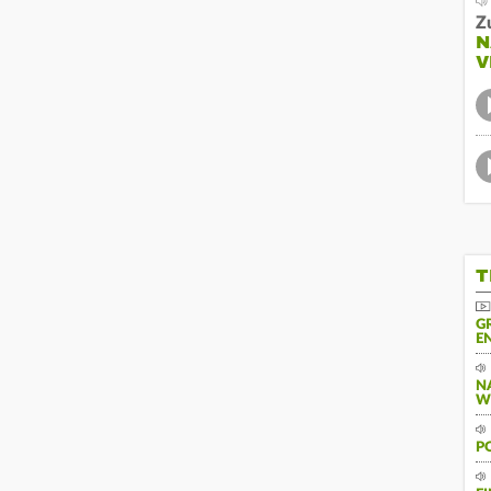
Z
N
V
T
G
N
N
W
P