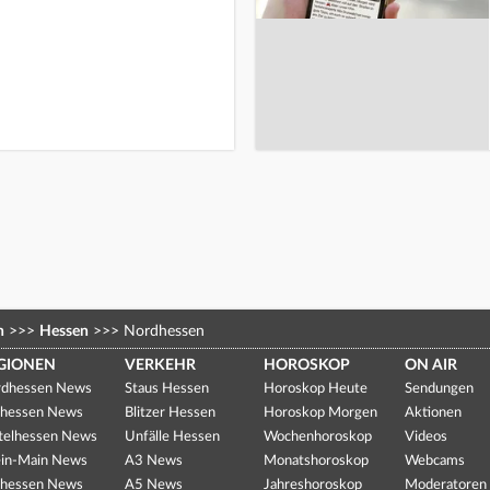
n
>>>
Hessen
>>>
Nordhessen
GIONEN
VERKEHR
HOROSKOP
ON AIR
dhessen News
Staus Hessen
Horoskop Heute
Sendungen
hessen News
Blitzer Hessen
Horoskop Morgen
Aktionen
telhessen News
Unfälle Hessen
Wochenhoroskop
Videos
in-Main News
A3 News
Monatshoroskop
Webcams
hessen News
A5 News
Jahreshoroskop
Moderatoren